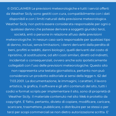
© DISCLAIMER Le previsioni meteorologiche e tutti i servizi offerti
da Weather Sicily sono gestiti con cura, compatibilmente con i dati
disponibili e con i limiti naturali della previsione meteorologica.
Weather Sicily non potrà essere considerata responsabile per ogni o
qualsiasi danno che potesse derivare a soggetti giuridici terzi,
società, enti o persone in relazione all'uso delle previsioni
meteorologiche. In nessun caso sarà responsabile per qualsiasi tipo
di danno, inclusi, senza limitazioni, i danni derivanti dalla perdita di
beni, profitti e redditi, danni biologici, quelli derivanti dal costo di
ripristino, di sostituzione, od altri costi similari, diretti od indiretti,
incidentali o consequenziali, ovvero anche solo ipoteticamente
collegabili con l’uso delle previsioni meteorologiche. Questo sito
non rappresenta una testata giornalistica, pertanto non può
considerarsi un prodotto editoriale ai sensi della legge n. 62 del
7.03.2001. La documentazione, le immagini, i caratteri, il lavoro
artistico, la grafica, il software e gli altri contenuti del sito, tutti i
codici e format scripts per implementare il sito, sono di proprietà di
Weather Sicily. Il materiale contenuto nel sito Web è protetto da
copyright. E' fatto, pertanto, divieto di copiare, modificare, caricare,
scaricare, trasmettere, pubblicare, o distribuire per se stessi o per
terzi per scopi commerciali se non dietro autorizzazione scritta. E'