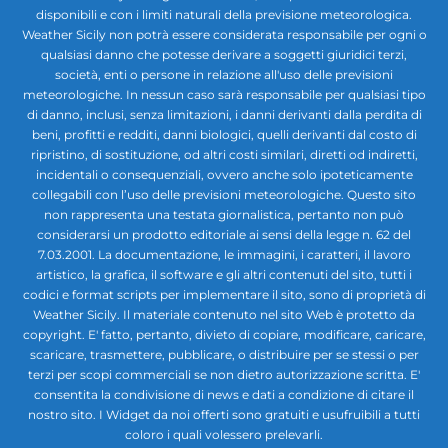
disponibili e con i limiti naturali della previsione meteorologica.
Weather Sicily non potrà essere considerata responsabile per ogni o
qualsiasi danno che potesse derivare a soggetti giuridici terzi,
società, enti o persone in relazione all'uso delle previsioni
meteorologiche. In nessun caso sarà responsabile per qualsiasi tipo
di danno, inclusi, senza limitazioni, i danni derivanti dalla perdita di
beni, profitti e redditi, danni biologici, quelli derivanti dal costo di
ripristino, di sostituzione, od altri costi similari, diretti od indiretti,
incidentali o consequenziali, ovvero anche solo ipoteticamente
collegabili con l’uso delle previsioni meteorologiche. Questo sito
non rappresenta una testata giornalistica, pertanto non può
considerarsi un prodotto editoriale ai sensi della legge n. 62 del
7.03.2001. La documentazione, le immagini, i caratteri, il lavoro
artistico, la grafica, il software e gli altri contenuti del sito, tutti i
codici e format scripts per implementare il sito, sono di proprietà di
Weather Sicily. Il materiale contenuto nel sito Web è protetto da
copyright. E' fatto, pertanto, divieto di copiare, modificare, caricare,
scaricare, trasmettere, pubblicare, o distribuire per se stessi o per
terzi per scopi commerciali se non dietro autorizzazione scritta. E'
consentita la condivisione di news e dati a condizione di citare il
nostro sito. I Widget da noi offerti sono gratuiti e usufruibili a tutti
coloro i quali volessero prelevarli.