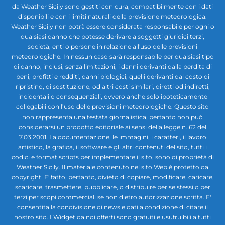
da Weather Sicily sono gestiti con cura, compatibilmente con i dati
disponibili e con i limiti naturali della previsione meteorologica.
Weather Sicily non potrà essere considerata responsabile per ogni o
qualsiasi danno che potesse derivare a soggetti giuridici terzi,
società, enti o persone in relazione all'uso delle previsioni
meteorologiche. In nessun caso sarà responsabile per qualsiasi tipo
di danno, inclusi, senza limitazioni, i danni derivanti dalla perdita di
beni, profitti e redditi, danni biologici, quelli derivanti dal costo di
ripristino, di sostituzione, od altri costi similari, diretti od indiretti,
incidentali o consequenziali, ovvero anche solo ipoteticamente
collegabili con l’uso delle previsioni meteorologiche. Questo sito
non rappresenta una testata giornalistica, pertanto non può
considerarsi un prodotto editoriale ai sensi della legge n. 62 del
7.03.2001. La documentazione, le immagini, i caratteri, il lavoro
artistico, la grafica, il software e gli altri contenuti del sito, tutti i
codici e format scripts per implementare il sito, sono di proprietà di
Weather Sicily. Il materiale contenuto nel sito Web è protetto da
copyright. E' fatto, pertanto, divieto di copiare, modificare, caricare,
scaricare, trasmettere, pubblicare, o distribuire per se stessi o per
terzi per scopi commerciali se non dietro autorizzazione scritta. E'
consentita la condivisione di news e dati a condizione di citare il
nostro sito. I Widget da noi offerti sono gratuiti e usufruibili a tutti