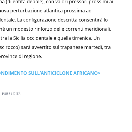
ana (di entità debole), con valori pressori prossimi ai
 nuova perturbazione atlantica prossima ad
dentale. La configurazione descritta consentirà lo
è un modesto rinforzo delle correnti meridionali,
ra la Sicilia occidentale e quella tirrenica. Un
cirocco) sarà avvertito sul trapanese martedì, tra
province di regione.
FONDIMENTO SULL’ANTICICLONE AFRICANO>
PUBBLICITÀ