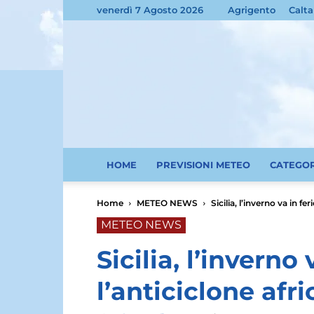
venerdì 7 Agosto 2026
Agrigento
Calta
HOME
PREVISIONI METEO
CATEGO
Home
METEO NEWS
Sicilia, l’inverno va in fer
METEO NEWS
Sicilia, l’inverno 
l’anticiclone afr