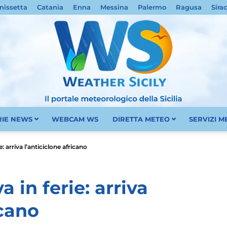
nissetta
Catania
Enna
Messina
Palermo
Ragusa
Sira
RIE NEWS
WEBCAM WS
DIRETTA METEO
SERVIZI 
Meteo
ie: arriva l’anticiclone africano
va in ferie: arriva
icano
Sicilia