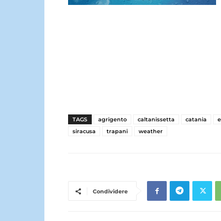
TAGS
agrigento
caltanissetta
catania
siracusa
trapani
weather
Condividere