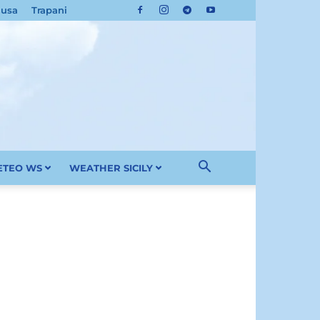
cusa
Trapani
METEO WS
WEATHER SICILY