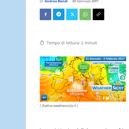
Di
Andrea Bondì
-
30 Gennaio 2017
Tempo di lettura:
2
minuti
| Grafica weathersicily.it |