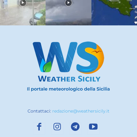
Contattaci:
redazione@weathersicily.it