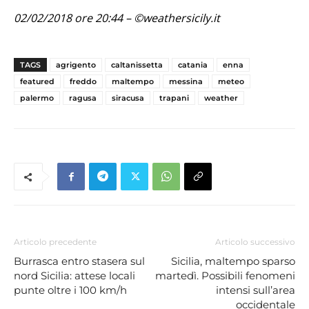
02/02/2018 ore 20:44 – ©weathersicily.it
TAGS
agrigento
caltanissetta
catania
enna
featured
freddo
maltempo
messina
meteo
palermo
ragusa
siracusa
trapani
weather
Articolo precedente
Articolo successivo
Burrasca entro stasera sul
Sicilia, maltempo sparso
nord Sicilia: attese locali
martedì. Possibili fenomeni
punte oltre i 100 km/h
intensi sull’area
occidentale