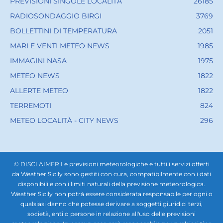
PREVISIONI SINGOLE LOCALITÀ
26185
RADIOSONDAGGIO BIRGI
3769
BOLLETTINI DI TEMPERATURA
2051
MARI E VENTI METEO NEWS
1985
IMMAGINI NASA
1975
METEO NEWS
1822
ALLERTE METEO
1822
TERREMOTI
824
METEO LOCALITÀ - CITY NEWS
296
© DISCLAIMER Le previsioni meteorologiche e tutti i servizi offerti
da Weather Sicily sono gestiti con cura, compatibilmente con i dati
disponibili e con i limiti naturali della previsione meteorologica.
Weather Sicily non potrà essere considerata responsabile per ogni o
qualsiasi danno che potesse derivare a soggetti giuridici terzi,
società, enti o persone in relazione all'uso delle previsioni