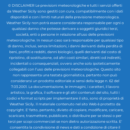
© DISCLAIMER Le previsioni meteorologiche e tutti i servizi offerti
da Weather Sicily sono gestiti con cura, compatibilmente con i dati
disponibili e con i limiti naturali della previsione meteorologica.
Weather Sicily non potrà essere considerata responsabile per ogni o
qualsiasi danno che potesse derivare a soggetti giuridici terzi,
società, enti o persone in relazione all'uso delle previsioni
meteorologiche. In nessun caso sarà responsabile per qualsiasi tipo
di danno, inclusi, senza limitazioni, i danni derivanti dalla perdita di
beni, profitti e redditi, danni biologici, quelli derivanti dal costo di
ripristino, di sostituzione, od altri costi similari, diretti od indiretti,
incidentali o consequenziali, ovvero anche solo ipoteticamente
collegabili con l’uso delle previsioni meteorologiche. Questo sito
non rappresenta una testata giornalistica, pertanto non può
considerarsi un prodotto editoriale ai sensi della legge n. 62 del
7.03.2001. La documentazione, le immagini, i caratteri, il lavoro
artistico, la grafica, il software e gli altri contenuti del sito, tutti i
codici e format scripts per implementare il sito, sono di proprietà di
Weather Sicily. Il materiale contenuto nel sito Web è protetto da
copyright. E' fatto, pertanto, divieto di copiare, modificare, caricare,
scaricare, trasmettere, pubblicare, o distribuire per se stessi o per
terzi per scopi commerciali se non dietro autorizzazione scritta. E'
consentita la condivisione di news e dati a condizione di citare il