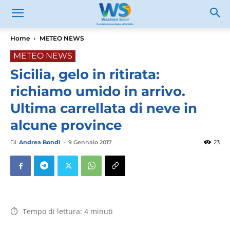
Home
METEO NEWS
METEO NEWS
Sicilia, gelo in ritirata:
richiamo umido in arrivo.
Ultima carrellata di neve in
alcune province
Di
Andrea Bondì
-
9 Gennaio 2017
23
Tempo di lettura:
4
minuti