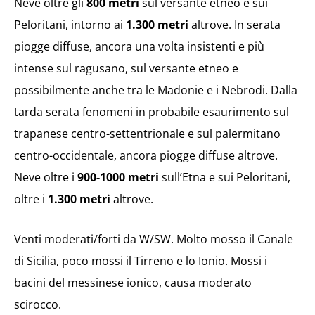
Neve oltre gli
800 metri
sul versante etneo e sui
Peloritani, intorno ai
1.300 metri
altrove. In serata
piogge diffuse, ancora una volta insistenti e più
intense sul ragusano, sul versante etneo e
possibilmente anche tra le Madonie e i Nebrodi. Dalla
tarda serata fenomeni in probabile esaurimento sul
trapanese centro-settentrionale e sul palermitano
centro-occidentale, ancora piogge diffuse altrove.
Neve oltre i
900-1000 metri
sull’Etna e sui Peloritani,
oltre i
1.300 metri
altrove.
Venti moderati/forti da W/SW. Molto mosso il Canale
di Sicilia, poco mossi il Tirreno e lo Ionio. Mossi i
bacini del messinese ionico, causa moderato
scirocco.