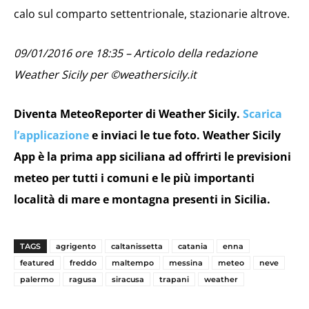
calo sul comparto settentrionale, stazionarie altrove.
09/01/2016 ore 18:35 – Articolo della redazione
Weather Sicily per ©weathersicily.it
Diventa MeteoReporter di Weather Sicily.
Scarica
l’applicazione
e inviaci le tue foto. Weather Sicily
App è la prima app siciliana ad offrirti le previsioni
meteo per tutti i comuni e le più importanti
località di mare e montagna presenti in Sicilia.
TAGS
agrigento
caltanissetta
catania
enna
featured
freddo
maltempo
messina
meteo
neve
palermo
ragusa
siracusa
trapani
weather