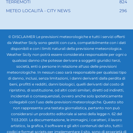
TERREMOTI
824
METEO LOCALITÀ - CITY NEWS
296
© DISCLAIMER Le previsioni meteorologiche e tutti i servizi offerti
da Weather Sicily sono gestiti con cura, compatibilmente con i dati
disponibili e con i limiti naturali della previsione meteorologica.
Weather Sicily non potrà essere considerata responsabile per ogni o
qualsiasi danno che potesse derivare a soggetti giuridici terzi,
società, enti o persone in relazione all'uso delle previsioni
meteorologiche. In nessun caso sarà responsabile per qualsiasi tipo
di danno, inclusi, senza limitazioni, i danni derivanti dalla perdita di
beni, profitti e redditi, danni biologici, quelli derivanti dal costo di
ripristino, di sostituzione, od altri costi similari, diretti od indiretti,
incidentali o consequenziali, ovvero anche solo ipoteticamente
collegabili con l’uso delle previsioni meteorologiche. Questo sito
non rappresenta una testata giornalistica, pertanto non può
considerarsi un prodotto editoriale ai sensi della legge n. 62 del
7.03.2001. La documentazione, le immagini, i caratteri, il lavoro
artistico, la grafica, il software e gli altri contenuti del sito, tutti i
codici e format scripts per implementare il sito, sono di proprietà di