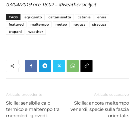
03/04/2019 ore 18:02 – ©weathersicily.it
TAGS
agrigento
caltanissetta
catania
enna
featured
maltempo
meteo
ragusa
siracusa
trapani
weather
Articolo precedente
Articolo successivo
Sicilia: sensibile calo
Sicilia: ancora maltempo
termico e maltempo tra
venerdì, specie sulla fascia
mercoledì-giovedì.
orientale.