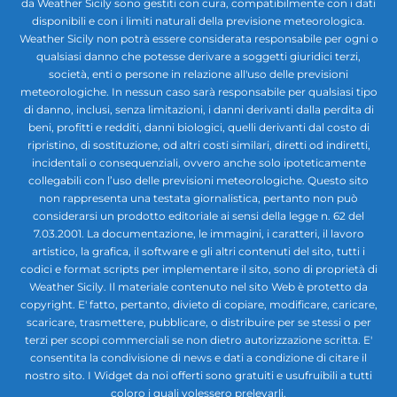
da Weather Sicily sono gestiti con cura, compatibilmente con i dati
disponibili e con i limiti naturali della previsione meteorologica.
Weather Sicily non potrà essere considerata responsabile per ogni o
qualsiasi danno che potesse derivare a soggetti giuridici terzi,
società, enti o persone in relazione all'uso delle previsioni
meteorologiche. In nessun caso sarà responsabile per qualsiasi tipo
di danno, inclusi, senza limitazioni, i danni derivanti dalla perdita di
beni, profitti e redditi, danni biologici, quelli derivanti dal costo di
ripristino, di sostituzione, od altri costi similari, diretti od indiretti,
incidentali o consequenziali, ovvero anche solo ipoteticamente
collegabili con l’uso delle previsioni meteorologiche. Questo sito
non rappresenta una testata giornalistica, pertanto non può
considerarsi un prodotto editoriale ai sensi della legge n. 62 del
7.03.2001. La documentazione, le immagini, i caratteri, il lavoro
artistico, la grafica, il software e gli altri contenuti del sito, tutti i
codici e format scripts per implementare il sito, sono di proprietà di
Weather Sicily. Il materiale contenuto nel sito Web è protetto da
copyright. E' fatto, pertanto, divieto di copiare, modificare, caricare,
scaricare, trasmettere, pubblicare, o distribuire per se stessi o per
terzi per scopi commerciali se non dietro autorizzazione scritta. E'
consentita la condivisione di news e dati a condizione di citare il
nostro sito. I Widget da noi offerti sono gratuiti e usufruibili a tutti
coloro i quali volessero prelevarli.