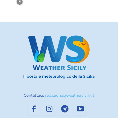
Contattaci:
redazione@weathersicily.it