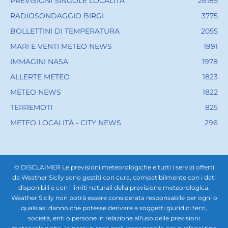
PREVISIONI SINGOLE LOCALITÀ
26185
RADIOSONDAGGIO BIRGI
3775
BOLLETTINI DI TEMPERATURA
2055
MARI E VENTI METEO NEWS
1991
IMMAGINI NASA
1978
ALLERTE METEO
1823
METEO NEWS
1822
TERREMOTI
825
METEO LOCALITÀ - CITY NEWS
296
© DISCLAIMER Le previsioni meteorologiche e tutti i servizi offerti
da Weather Sicily sono gestiti con cura, compatibilmente con i dati
disponibili e con i limiti naturali della previsione meteorologica.
Weather Sicily non potrà essere considerata responsabile per ogni o
qualsiasi danno che potesse derivare a soggetti giuridici terzi,
società, enti o persone in relazione all'uso delle previsioni