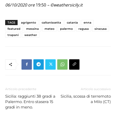
06/10/2020 ore
19:50
– ©weathersicily.it
TAGS
agrigento
caltanissetta
catania
enna
featured
messina
meteo
palermo
ragusa
siracusa
trapani
weather
Articolo precedente
Articolo successivo
Sicilia: raggiunti 38 gradi a
Sicilia, scossa di terremoto
Palermo. Entro stasera 15
a Milo (CT)
gradi in meno.