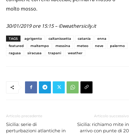
molto mosso.
30/01/2019 ore 15:15 – ©weathersicily.it
TAGS
agrigento
caltanissetta
catania
enna
featured
maltempo
messina
meteo
neve
palermo
ragusa
siracusa
trapani
weather
Articolo precedente
Articolo successivo
Sicilia: serie di
Sicilia: richiamo mite in
perturbazioni atlantiche in
arrivo con punte di 20