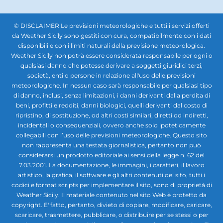
© DISCLAIMER Le previsioni meteorologiche e tutti i servizi offerti
da Weather Sicily sono gestiti con cura, compatibilmente con i dati
disponibili e con i limiti naturali della previsione meteorologica.
Weather Sicily non potrà essere considerata responsabile per ogni o
qualsiasi danno che potesse derivare a soggetti giuridici terzi,
società, enti o persone in relazione all'uso delle previsioni
meteorologiche. In nessun caso sarà responsabile per qualsiasi tipo
di danno, inclusi, senza limitazioni, i danni derivanti dalla perdita di
beni, profitti e redditi, danni biologici, quelli derivanti dal costo di
ripristino, di sostituzione, od altri costi similari, diretti od indiretti,
incidentali o consequenziali, ovvero anche solo ipoteticamente
collegabili con l’uso delle previsioni meteorologiche. Questo sito
non rappresenta una testata giornalistica, pertanto non può
considerarsi un prodotto editoriale ai sensi della legge n. 62 del
7.03.2001. La documentazione, le immagini, i caratteri, il lavoro
artistico, la grafica, il software e gli altri contenuti del sito, tutti i
codici e format scripts per implementare il sito, sono di proprietà di
Weather Sicily. Il materiale contenuto nel sito Web è protetto da
copyright. E' fatto, pertanto, divieto di copiare, modificare, caricare,
scaricare, trasmettere, pubblicare, o distribuire per se stessi o per