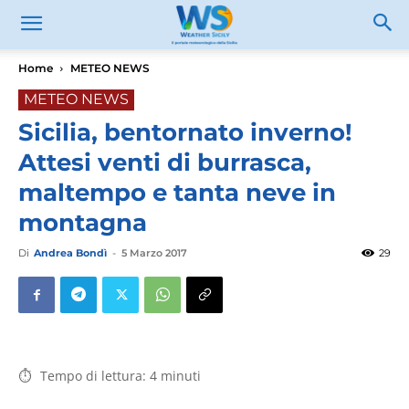
Home
METEO NEWS
METEO NEWS
Sicilia, bentornato inverno!
Attesi venti di burrasca,
maltempo e tanta neve in
montagna
Di
Andrea Bondì
-
5 Marzo 2017
29
Tempo di lettura:
4
minuti