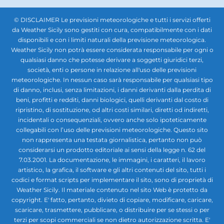
© DISCLAIMER Le previsioni meteorologiche e tutti i servizi offerti
da Weather Sicily sono gestiti con cura, compatibilmente con i dati
disponibili e con i limiti naturali della previsione meteorologica.
Weather Sicily non potrà essere considerata responsabile per ogni o
qualsiasi danno che potesse derivare a soggetti giuridici terzi,
società, enti o persone in relazione all'uso delle previsioni
meteorologiche. In nessun caso sarà responsabile per qualsiasi tipo
di danno, inclusi, senza limitazioni, i danni derivanti dalla perdita di
beni, profitti e redditi, danni biologici, quelli derivanti dal costo di
ripristino, di sostituzione, od altri costi similari, diretti od indiretti,
incidentali o consequenziali, ovvero anche solo ipoteticamente
collegabili con l’uso delle previsioni meteorologiche. Questo sito
non rappresenta una testata giornalistica, pertanto non può
considerarsi un prodotto editoriale ai sensi della legge n. 62 del
7.03.2001. La documentazione, le immagini, i caratteri, il lavoro
artistico, la grafica, il software e gli altri contenuti del sito, tutti i
codici e format scripts per implementare il sito, sono di proprietà di
Weather Sicily. Il materiale contenuto nel sito Web è protetto da
copyright. E' fatto, pertanto, divieto di copiare, modificare, caricare,
scaricare, trasmettere, pubblicare, o distribuire per se stessi o per
terzi per scopi commerciali se non dietro autorizzazione scritta. E'