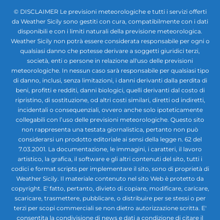
© DISCLAIMER Le previsioni meteorologiche e tutti i servizi offerti
da Weather Sicily sono gestiti con cura, compatibilmente con i dati
disponibili e con i limiti naturali della previsione meteorologica.
Weather Sicily non potrà essere considerata responsabile per ogni o
qualsiasi danno che potesse derivare a soggetti giuridici terzi,
società, enti o persone in relazione all'uso delle previsioni
meteorologiche. In nessun caso sarà responsabile per qualsiasi tipo
di danno, inclusi, senza limitazioni, i danni derivanti dalla perdita di
beni, profitti e redditi, danni biologici, quelli derivanti dal costo di
ripristino, di sostituzione, od altri costi similari, diretti od indiretti,
incidentali o consequenziali, ovvero anche solo ipoteticamente
collegabili con l’uso delle previsioni meteorologiche. Questo sito
non rappresenta una testata giornalistica, pertanto non può
considerarsi un prodotto editoriale ai sensi della legge n. 62 del
7.03.2001. La documentazione, le immagini, i caratteri, il lavoro
artistico, la grafica, il software e gli altri contenuti del sito, tutti i
codici e format scripts per implementare il sito, sono di proprietà di
Weather Sicily. Il materiale contenuto nel sito Web è protetto da
copyright. E' fatto, pertanto, divieto di copiare, modificare, caricare,
scaricare, trasmettere, pubblicare, o distribuire per se stessi o per
terzi per scopi commerciali se non dietro autorizzazione scritta. E'
consentita la condivisione di news e dati a condizione di citare il