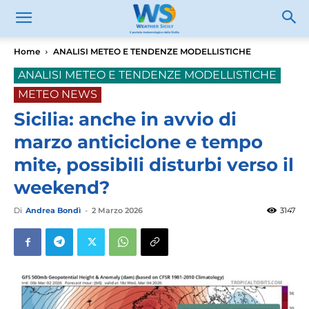
Home
ANALISI METEO E TENDENZE MODELLISTICHE
ANALISI METEO E TENDENZE MODELLISTICHE
METEO NEWS
Sicilia: anche in avvio di
marzo anticiclone e tempo
mite, possibili disturbi verso il
weekend?
Di
Andrea Bondì
-
2 Marzo 2026
3147