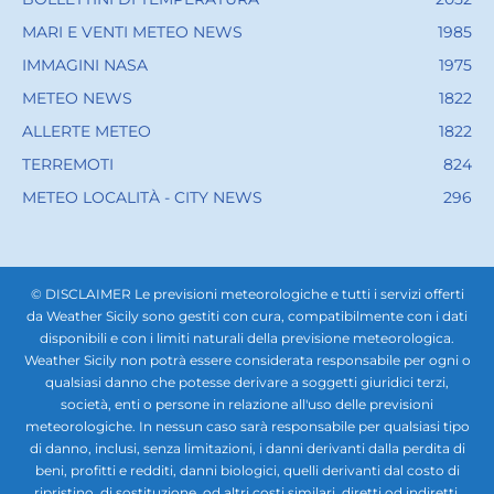
MARI E VENTI METEO NEWS
1985
IMMAGINI NASA
1975
METEO NEWS
1822
ALLERTE METEO
1822
TERREMOTI
824
METEO LOCALITÀ - CITY NEWS
296
© DISCLAIMER Le previsioni meteorologiche e tutti i servizi offerti
da Weather Sicily sono gestiti con cura, compatibilmente con i dati
disponibili e con i limiti naturali della previsione meteorologica.
Weather Sicily non potrà essere considerata responsabile per ogni o
qualsiasi danno che potesse derivare a soggetti giuridici terzi,
società, enti o persone in relazione all'uso delle previsioni
meteorologiche. In nessun caso sarà responsabile per qualsiasi tipo
di danno, inclusi, senza limitazioni, i danni derivanti dalla perdita di
beni, profitti e redditi, danni biologici, quelli derivanti dal costo di
ripristino, di sostituzione, od altri costi similari, diretti od indiretti,