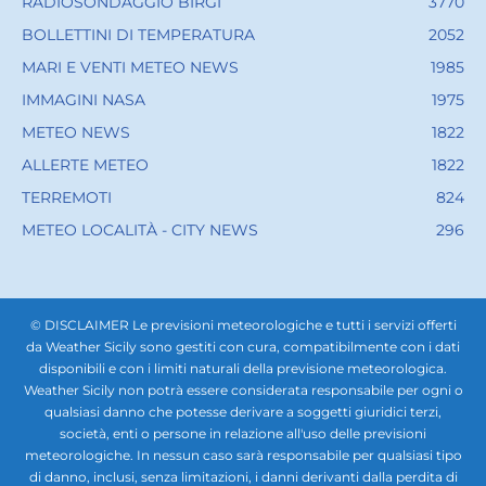
RADIOSONDAGGIO BIRGI
3770
BOLLETTINI DI TEMPERATURA
2052
MARI E VENTI METEO NEWS
1985
IMMAGINI NASA
1975
METEO NEWS
1822
ALLERTE METEO
1822
TERREMOTI
824
METEO LOCALITÀ - CITY NEWS
296
© DISCLAIMER Le previsioni meteorologiche e tutti i servizi offerti
da Weather Sicily sono gestiti con cura, compatibilmente con i dati
disponibili e con i limiti naturali della previsione meteorologica.
Weather Sicily non potrà essere considerata responsabile per ogni o
qualsiasi danno che potesse derivare a soggetti giuridici terzi,
società, enti o persone in relazione all'uso delle previsioni
meteorologiche. In nessun caso sarà responsabile per qualsiasi tipo
di danno, inclusi, senza limitazioni, i danni derivanti dalla perdita di