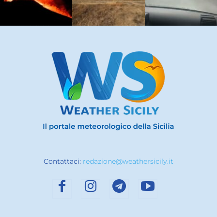
Contattaci:
redazione@weathersicily.it