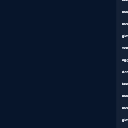
mar
mer
gio
ven
ogg
dom
lun
mar
mer
gio