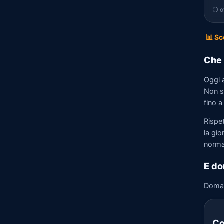
⚪ of
📊 Sc
Che 
Oggi 
Non so
fino a
Rispe
la gio
norma
E do
Doma
Co