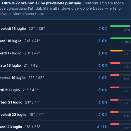

Oltre le 72 ore non è una previsione puntuale.
Confrontiamo tre modelli:
ove concordano l'affidabilità è alta, dove divergono è bassa — e te lo
iciamo. Niente icone finte.
coledì 15 luglio
22° / 39°
💧 0%
affid
vedì 16 luglio
24° / 41°
💧 0%
affid
erdì 17 luglio
23° / 42°
💧 0%
affid
ato 18 luglio
21° / 42°
💧 0%
affid
enica 19 luglio
21° / 42°
💧 0%
affid
edì 20 luglio
21° / 42°
💧 0%
affid
tedì 21 luglio
21° / 41°
💧 0%
affid
coledì 22 luglio
19° / 41°
💧 0%
affid
vedì 23 luglio
18° / 38°
💧 11%
affid