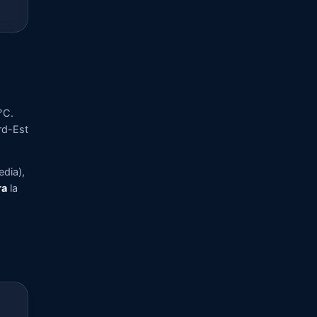
°C.
ord-Est
edia),
ra
la