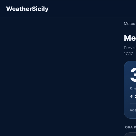
WeatherSicily
Meteo 
Me
Previs
17:17.
Ser
↑ 
Ad
ORA P