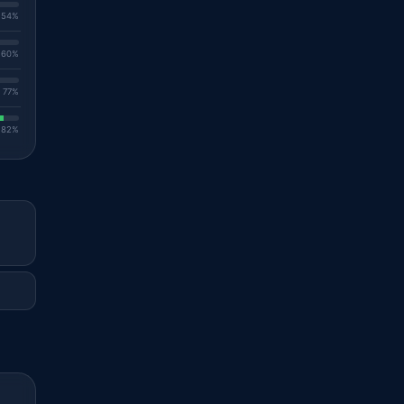
. 54%
. 60%
. 77%
. 82%