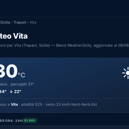
Sicilia
›
Trapani
›
Vita
teo Vita
ioni per Vita (Trapani, Sicilia) — Blend WeatherSicily, aggiornate al 08/0
30
☀
°C
eno · percepiti 31°
34° ↓ 22°
esso a
Vita
· umidità 52% · vento 20 km/h Nord-Nord-Est
ER ORA · 24H
BLEND