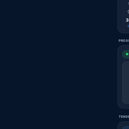
3
PROSS
● 
TENDE