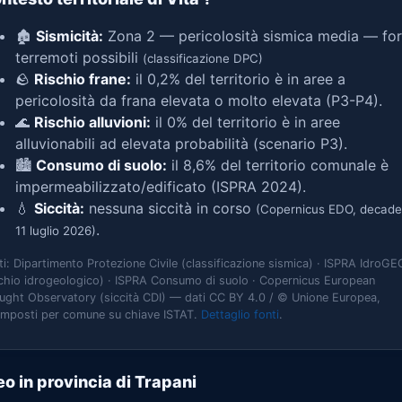
🏚️
Sismicità:
Zona 2 — pericolosità sismica media — for
terremoti possibili
(classificazione DPC)
🪨
Rischio frane:
il 0,2% del territorio è in aree a
pericolosità da frana elevata o molto elevata (P3-P4).
🌊
Rischio alluvioni:
il 0% del territorio è in aree
alluvionabili ad elevata probabilità (scenario P3).
🏙️
Consumo di suolo:
il 8,6% del territorio comunale è
impermeabilizzato/edificato (ISPRA 2024).
💧
Siccità:
nessuna siccità in corso
(Copernicus EDO, decade
.
11 luglio 2026)
ti: Dipartimento Protezione Civile (classificazione sismica) · ISPRA IdroGE
schio idrogeologico) · ISPRA Consumo di suolo · Copernicus European
ught Observatory (siccità CDI) — dati CC BY 4.0 / © Unione Europea,
omposti per comune su chiave ISTAT.
Dettaglio fonti
.
o in provincia di Trapani