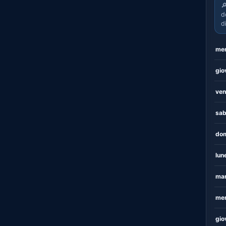

d
d
mer
gio
ven
sab
dom
lun
mar
mer
gio