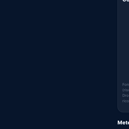
Fon
(ri
Dro
ric
Mete