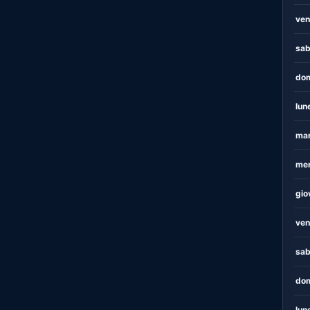
ven
sab
dom
lun
mar
mer
gio
ven
sab
dom
lun