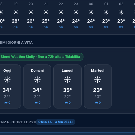
18
19
20
21
22
23
00
01
02
☀️
☀️
☀️
☀️
☀️
☀️
☀️
☀️
☀️
0°
28°
26°
25°
24°
24°
24°
23°
23°
2
0%
0%
0%
0%
0%
0%
0%
0%
0%
IMI GIORNI A VITA
Blend WeatherSicily · fino a 72h alta affidabilità
Oggi
Domani
Lunedì
Martedì
☀️
☀️
☀️
☀️
34°
34°
35°
23°
22°
22°
22°
23°
🌧️ 0
🌧️ 0
🌧️ 0
🌧️ 0
NZA · OLTRE LE 72H
ONESTA · 3 MODELLI