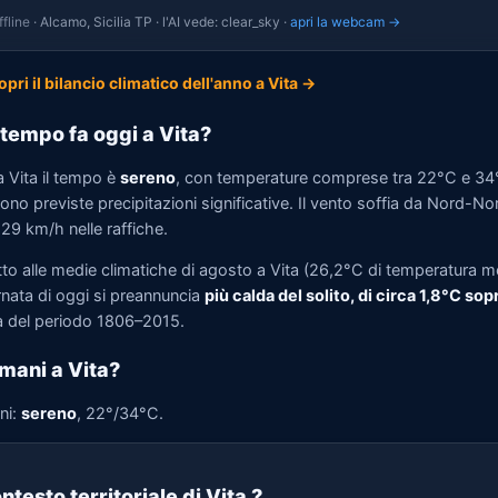
fline
· Alcamo, Sicilia TP · l'AI vede: clear_sky ·
apri la webcam →
opri il bilancio climatico dell'anno a Vita →
tempo fa oggi a Vita?
a Vita il tempo è
sereno
, con temperature comprese tra 22°C e 34
no previste precipitazioni significative. Il vento soffia da Nord-N
 29 km/h nelle raffiche.
tto alle medie climatiche di agosto a Vita (26,2°C di temperatura m
rnata di oggi si preannuncia
più calda del solito, di circa 1,8°C sop
 del periodo 1806–2015.
mani a Vita?
ni:
sereno
, 22°/34°C.
ntesto territoriale di Vita
?