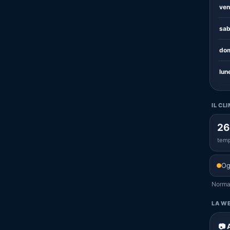
ven
sab
dom
lun
IL CL
26
temp
Og
Normal
LA WE
📷 