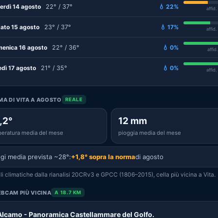
erdì 14 agosto
22° / 37°
💧 22%
affid
ato 15 agosto
23° / 37°
💧 17%
affid
enica 16 agosto
22° / 36°
💧 0%
affid
edì 17 agosto
21° / 35°
💧 0%
affid
IMA DI VITA A AGOSTO
REALE
,2°
12 mm
eratura media del mese
pioggia media del mese
gi media prevista ~28°:
+1,8° sopra la norma
di agosto
i climatiche dalla rianalisi 20CRv3 e GPCC (1806–2015), cella più vicina a Vita.
BCAM PIÙ VICINA
A 18.7 KM
Alcamo - Panoramica Castellammare del Golfo.