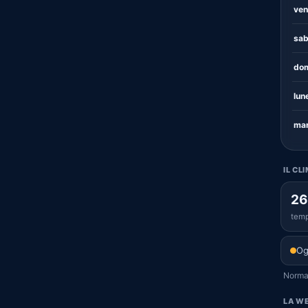
ven
sab
dom
lun
mar
IL CL
26
temp
Og
Normal
LA WE