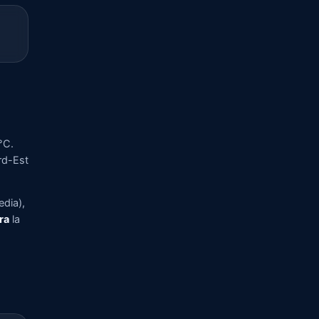
°C.
ord-Est
edia),
ra
la