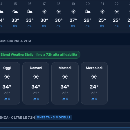
14
15
16
17
18
19
20
21
22
️
🌤️
🌤️
☀️
☀️
☀️
🌤️
☀️
☀️
4°
33°
33°
30°
30°
27°
26°
25°
25°
2
0%
0%
0%
0%
0%
0%
0%
0%
0%
IMI GIORNI A VITA
Blend WeatherSicily · fino a 72h alta affidabilità
Oggi
Domani
Martedì
Mercoledì
☀️
☀️
☀️
☀️
34°
34°
34°
24°
23°
22°
23°
23°
🌧️ 0
🌧️ 0
🌧️ 0
🌧️ 0
NZA · OLTRE LE 72H
ONESTA · 3 MODELLI