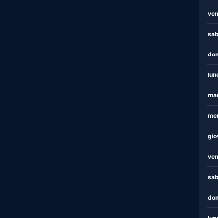
ven
sab
dom
lun
mar
mer
gio
ven
sab
dom
lun