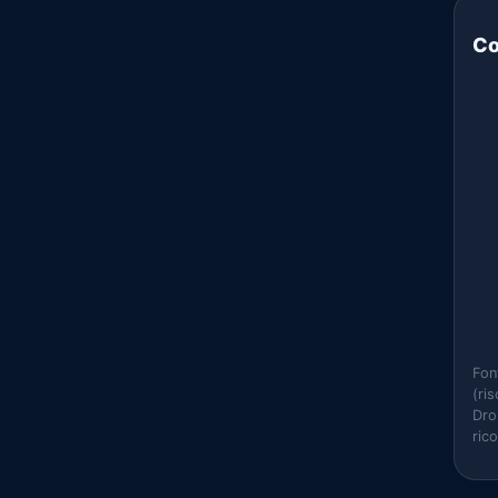
Co
Fon
(ri
Dro
ric