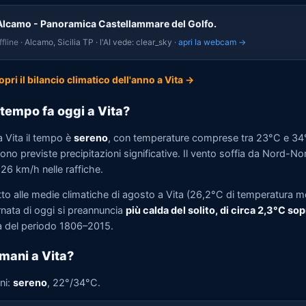
Alcamo - Panoramica Castellammare del Golfo.
fline
· Alcamo, Sicilia TP · l'AI vede: clear_sky ·
apri la webcam →
opri il bilancio climatico dell'anno a Vita →
tempo fa oggi a Vita?
a Vita il tempo è
sereno
, con temperature comprese tra 23°C e 34
no previste precipitazioni significative. Il vento soffia da Nord-N
 26 km/h nelle raffiche.
tto alle medie climatiche di agosto a Vita (26,2°C di temperatura m
rnata di oggi si preannuncia
più calda del solito, di circa 2,3°C sop
 del periodo 1806–2015.
mani a Vita?
ni:
sereno
, 22°/34°C.