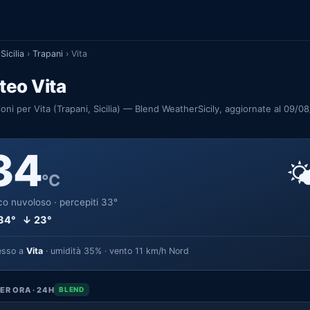
Sicilia
›
Trapani
›
Vita
teo Vita
ioni per Vita (Trapani, Sicilia) — Blend WeatherSicily, aggiornate al 09/0
34

°C
o nuvoloso · percepiti 33°
34° ↓ 23°
esso a
Vita
· umidità 35% · vento 11 km/h Nord
ER ORA · 24H
BLEND