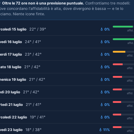

Oltre le 72 ore non è una previsione puntuale.
Confrontiamo tre modelli:
ove concordano l'affidabilità è alta, dove divergono è bassa — e te lo
iciamo. Niente icone finte.
coledì 15 luglio
22° / 39°
💧 0%
affid
vedì 16 luglio
24° / 41°
💧 0%
affid
erdì 17 luglio
23° / 42°
💧 0%
affid
ato 18 luglio
21° / 42°
💧 0%
affid
enica 19 luglio
21° / 42°
💧 0%
affid
edì 20 luglio
21° / 42°
💧 0%
affid
tedì 21 luglio
21° / 41°
💧 0%
affid
coledì 22 luglio
19° / 41°
💧 0%
affid
vedì 23 luglio
18° / 38°
💧 11%
affid