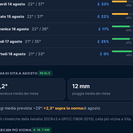
erdì 14 agosto
22° / 37°
💧 33%
affid
ato 15 agosto
22° / 37°
💧 22%
affid
enica 16 agosto
22° / 36°
💧 17%
affid
edì 17 agosto
21° / 35°
💧 25%
affid
tedì 18 agosto
21° / 33°
💧 0%
affid
IMA DI VITA A AGOSTO
REALE
,2°
12 mm
eratura media del mese
pioggia media del mese
gi media prevista ~29°:
+2,3° sopra la norma
di agosto
i climatiche dalla rianalisi 20CRv3 e GPCC (1806–2015), cella più vicina a Vita.
BCAM PIÙ VICINA
A 18.7 KM