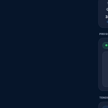

3
PROSS
● 
TENDE