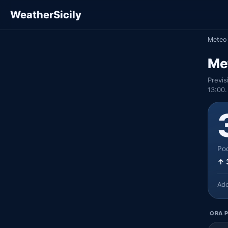
WeatherSicily
Meteo 
Me
Previs
13:00.
Poc
↑ 
Ad
ORA P