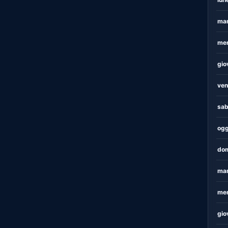
mar
mer
gio
ven
sab
ogg
dom
mar
mer
gio