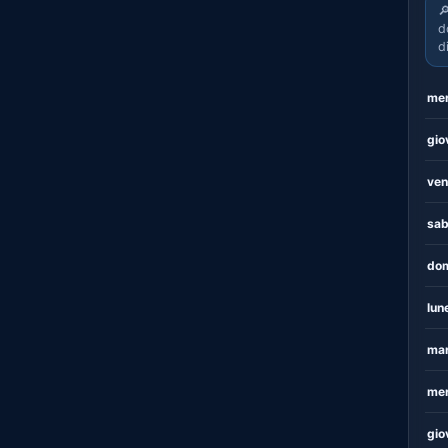

d
d
mer
gio
ven
sab
dom
lun
mar
mer
gio