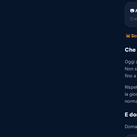
📷 
⚪ of
📊 Sc
Che 
Oggi 
Non so
fino a
Rispe
la gio
norma
E do
Doma