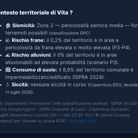
ntesto territoriale di Vita
?
🏚️
Sismicità:
Zona 2 — pericolosità sismica media — for
terremoti possibili
(classificazione DPC)
🪨
Rischio frane:
il 0,2% del territorio è in aree a
pericolosità da frana elevata o molto elevata (P3-P4).
🌊
Rischio alluvioni:
il 0% del territorio è in aree
alluvionabili ad elevata probabilità (scenario P3).
🏙️
Consumo di suolo:
il 8,6% del territorio comunale è
impermeabilizzato/edificato (ISPRA 2024).
💧
Siccità:
nessuna siccità in corso
(Copernicus EDO, decade
.
11 luglio 2026)
ti: Dipartimento Protezione Civile (classificazione sismica) · ISPRA IdroGE
schio idrogeologico) · ISPRA Consumo di suolo · Copernicus European
ught Observatory (siccità CDI) — dati CC BY 4.0 / © Unione Europea,
omposti per comune su chiave ISTAT.
Dettaglio fonti
.