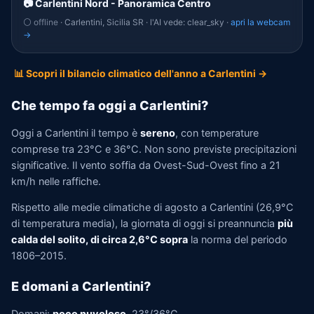
📷 Carlentini Nord - Panoramica Centro
⚪ offline
· Carlentini, Sicilia SR · l'AI vede: clear_sky ·
apri la webcam
→
📊 Scopri il bilancio climatico dell'anno a Carlentini →
Che tempo fa oggi a Carlentini?
Oggi a Carlentini il tempo è
sereno
, con temperature
comprese tra 23°C e 36°C. Non sono previste precipitazioni
significative. Il vento soffia da Ovest-Sud-Ovest fino a 21
km/h nelle raffiche.
Rispetto alle medie climatiche di agosto a Carlentini (26,9°C
di temperatura media), la giornata di oggi si preannuncia
più
calda del solito, di circa 2,6°C sopra
la norma del periodo
1806–2015.
E domani a Carlentini?
Domani:
poco nuvoloso
, 23°/36°C.