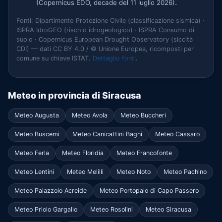
.
(Copernicus EDO, decade del 11 luglio 2026)
Fonti: Dipartimento Protezione Civile (classificazione sismica) ·
ISPRA IdroGEO (rischio idrogeologico) · ISPRA Consumo di
suolo · Copernicus European Drought Observatory (siccità
CDI) — dati CC BY 4.0 / © Unione Europea, ricomposti per
comune su chiave ISTAT.
Dettaglio fonti
.
Meteo in provincia di Siracusa
Meteo Augusta
Meteo Avola
Meteo Buccheri
Meteo Buscemi
Meteo Canicattini Bagni
Meteo Cassaro
Meteo Ferla
Meteo Floridia
Meteo Francofonte
Meteo Lentini
Meteo Melilli
Meteo Noto
Meteo Pachino
Meteo Palazzolo Acreide
Meteo Portopalo di Capo Passero
Meteo Priolo Gargallo
Meteo Rosolini
Meteo Siracusa