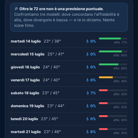
🔎
Oltre le 72 ore non è una previsione puntuale.
Confrontiamo tre modelli: dove concordano l'affidabilità è
alta, dove divergono è bassa — e te lo diciamo. Niente
icone finte.
martedì 14 luglio
23° / 38°
💧 0%
affid. 77%
mercoledì 15 luglio
25° / 41°
💧 0%
affid. 80%
giovedì 16 luglio
24° / 40°
💧 0%
affid. 69%
venerdì 17 luglio
24° / 40°
💧 0%
affid. 49%
sabato 18 luglio
23° / 45°
💧 7%
affid. 30%
domenica 19 luglio
23° / 44°
💧 0%
affid. 30%
lunedì 20 luglio
23° / 45°
💧 0%
affid. 30%
martedì 21 luglio
23° / 46°
💧 6%
affid. 30%