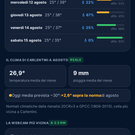
mercoledì 12 agosto
25° / 39°
💧 22%
affid. 52%
giovedì 13 agosto
25° / 38°
💧 67%
affid. 45%
venerdì 14 agosto
25° / 37°
💧 25%
affid. 68%
sabato 15 agosto
25° / 35°
💧 0%
affid. 92%
IL CLIMA DI CARLENTINI A AGOSTO
REALE
26,9°
9 mm
temperatura media del mese
pioggia media del mese
Oggi media prevista ~30°:
+2,6° sopra la norma
di agosto
Normali climatiche dalla rianalisi 20CRv3 e GPCC (1806–2015), cella più
vicina a Carlentini.
LA WEBCAM PIÙ VICINA
A 2.5 KM