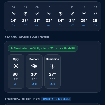
07
08
09
10
11
12
13
14
☀️
☀️
☀️
☀️
☀️
☀️
☀️
⛅
24°
28°
31°
33°
34°
34°
35°
35°
0%
0%
0%
0%
0%
0%
0%
0%
PROSSIMI GIORNI A CARLENTINI
● Blend WeatherSicily · fino a 72h alta affidabilità
Oggi
Domani
Domenica
☀️
🌤️
☀️
36°
36°
27°
23°
23°
25°
🌧️ 0
🌧️ 0
🌧️ 0
TENDENZA · OLTRE LE 72H
ONESTA · 3 MODELLI