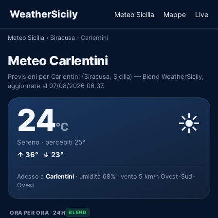
WeatherSicily
Meteo Sicilia
Mappe
Live
Meteo Sicilia
›
Siracusa
›
Carlentini
Meteo Carlentini
Previsioni per Carlentini (Siracusa, Sicilia) — Blend WeatherSicily,
aggiornate al 07/08/2026 06:37.
24
☀️
°C
Sereno · percepiti 25°
↑ 36° ↓ 23°
Adesso a
Carlentini
· umidità 68% · vento 5 km/h Ovest-Sud-
Ovest
ORA PER ORA · 24H
BLEND