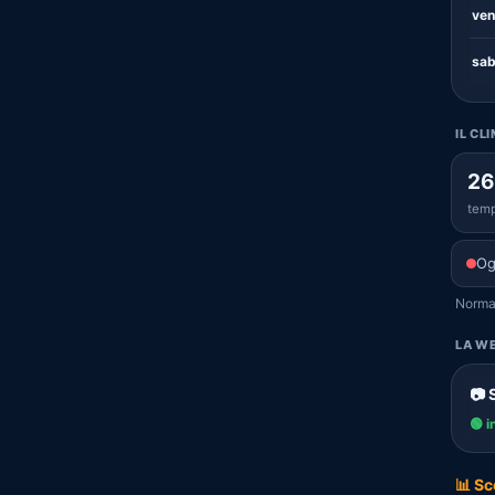
ven
sab
IL CL
26
temp
Og
Normal
LA WE
📷 
🟢 i
📊 Sc