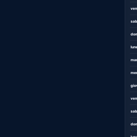
ven
sab
dom
lun
mar
mer
gio
ven
sab
dom
lun