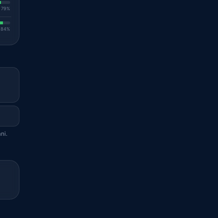
. 79%
. 84%
ni.