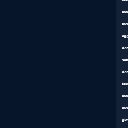
mar
mer
ogg
dom
sab
dom
lun
mar
mer
gio