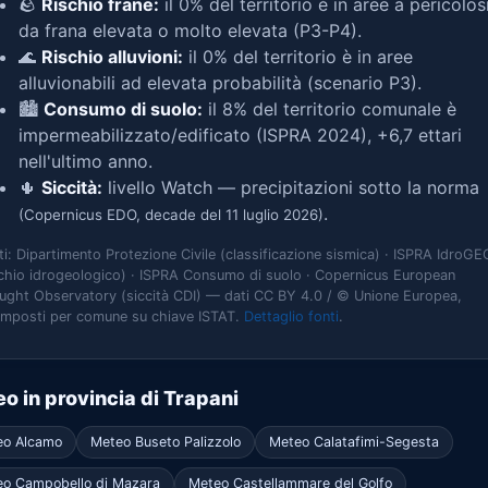
🪨
Rischio frane:
il 0% del territorio è in aree a pericolos
da frana elevata o molto elevata (P3-P4).
🌊
Rischio alluvioni:
il 0% del territorio è in aree
alluvionabili ad elevata probabilità (scenario P3).
🏙️
Consumo di suolo:
il 8% del territorio comunale è
impermeabilizzato/edificato (ISPRA 2024), +6,7 ettari
nell'ultimo anno.
🌵
Siccità:
livello Watch — precipitazioni sotto la norma
.
(Copernicus EDO, decade del 11 luglio 2026)
ti: Dipartimento Protezione Civile (classificazione sismica) · ISPRA IdroGE
schio idrogeologico) · ISPRA Consumo di suolo · Copernicus European
ught Observatory (siccità CDI) — dati CC BY 4.0 / © Unione Europea,
omposti per comune su chiave ISTAT.
Dettaglio fonti
.
o in provincia di Trapani
eo Alcamo
Meteo Buseto Palizzolo
Meteo Calatafimi-Segesta
o Campobello di Mazara
Meteo Castellammare del Golfo