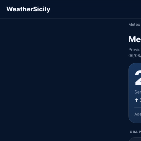
WeatherSicily
Meteo 
Me
Previs
06/08
Ser
↑ 
Ad
ORA P