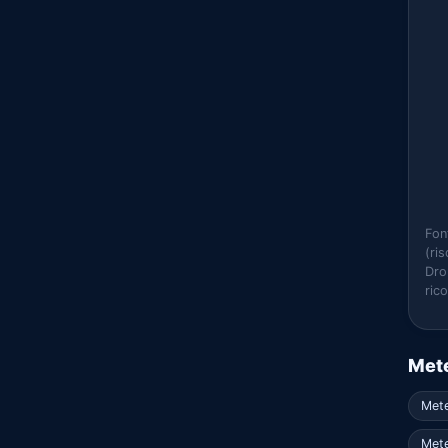
Fon
(ri
Dro
ric
Mete
Met
Mete