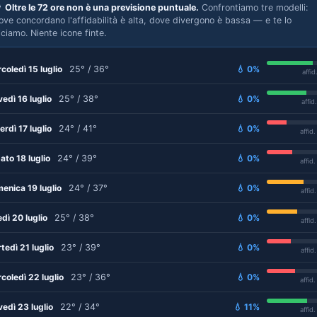

Oltre le 72 ore non è una previsione puntuale.
Confrontiamo tre modelli:
ove concordano l'affidabilità è alta, dove divergono è bassa — e te lo
iciamo. Niente icone finte.
coledì 15 luglio
25° / 36°
💧 0%
affid
vedì 16 luglio
25° / 38°
💧 0%
affid
erdì 17 luglio
24° / 41°
💧 0%
affid
ato 18 luglio
24° / 39°
💧 0%
affid
enica 19 luglio
24° / 37°
💧 0%
affid
edì 20 luglio
25° / 38°
💧 0%
affid
tedì 21 luglio
23° / 39°
💧 0%
affid
coledì 22 luglio
23° / 36°
💧 0%
affid
vedì 23 luglio
22° / 34°
💧 11%
affid