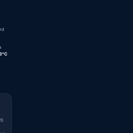
ord
a
,3°C
ti