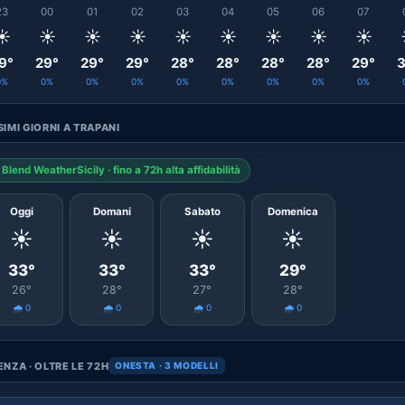
23
00
01
02
03
04
05
06
07
☀️
☀️
☀️
☀️
☀️
☀️
☀️
☀️
☀️
9°
29°
29°
29°
28°
28°
28°
28°
29°
3
0%
0%
0%
0%
0%
0%
0%
0%
0%
IMI GIORNI A TRAPANI
Blend WeatherSicily · fino a 72h alta affidabilità
Oggi
Domani
Sabato
Domenica
☀️
☀️
☀️
☀️
33°
33°
33°
29°
26°
28°
27°
28°
🌧️ 0
🌧️ 0
🌧️ 0
🌧️ 0
NZA · OLTRE LE 72H
ONESTA · 3 MODELLI