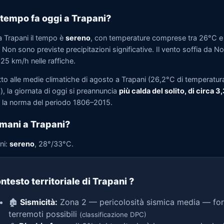
tempo fa oggi a Trapani?
a Trapani il tempo è
sereno
, con temperature comprese tra 26°C e
Non sono previste precipitazioni significative. Il vento soffia da N
 25 km/h nelle raffiche.
tto alle medie climatiche di agosto a Trapani (26,2°C di temperatur
, la giornata di oggi si preannuncia
più calda del solito, di circa 3
la norma del periodo 1806–2015.
mani a Trapani?
ni:
sereno
, 28°/33°C.
ntesto territoriale di Trapani
?
🏚️
Sismicità:
Zona 2 — pericolosità sismica media — for
terremoti possibili
(classificazione DPC)