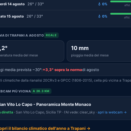
erdì 14 agosto
26° / 33°
💧 0%
affid
ato 15 agosto
26° / 33°
💧 0%
affid
IMA DI TRAPANI A AGOSTO
REALE
,2°
10 mm
eratura media del mese
pioggia media del mese
gi media prevista ~30°:
+3,3° sopra la norma
di agosto
i climatiche dalla rianalisi 20CRv3 e GPCC (1806–2015), cella più vicina a Trapa
BCAM PIÙ VICINA
A 26.3 KM
San Vito Lo Capo - Panoramica Monte Monaco
n diretta
· San Vito Lo Capo, Sicilia TP · l'AI vede: clear_sky ·
apri la webcam →
opri il bilancio climatico dell'anno a Trapani →