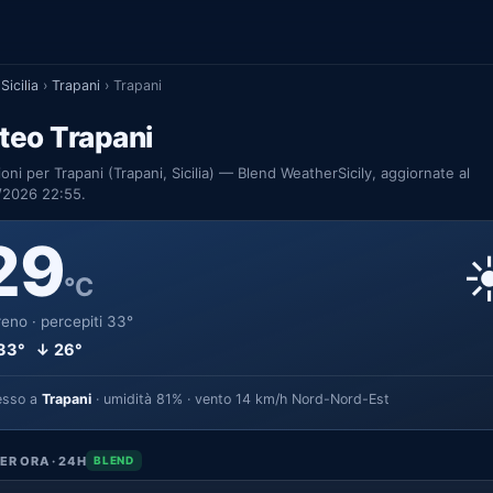
Sicilia
›
Trapani
›
Trapani
teo Trapani
ioni per Trapani (Trapani, Sicilia) — Blend WeatherSicily, aggiornate al
/2026 22:55.
29
☀
°C
eno · percepiti 33°
33° ↓ 26°
esso a
Trapani
· umidità 81% · vento 14 km/h Nord-Nord-Est
ER ORA · 24H
BLEND