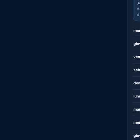

d
d
mer
gio
ven
sab
dom
lun
mar
mer
gio