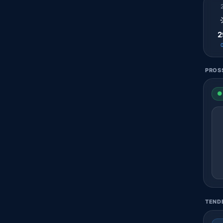
2
PROSS
● 
TENDE