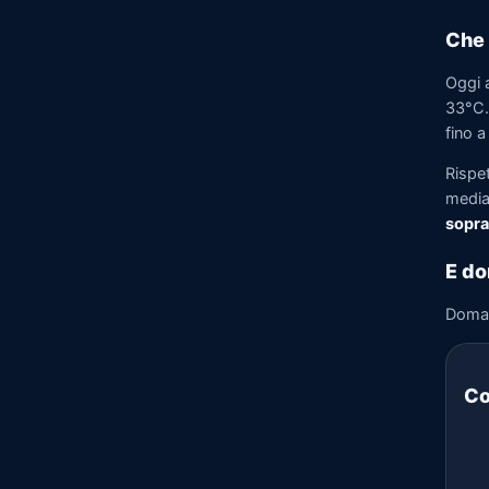
Che 
Oggi 
33°C. 
fino a
Rispe
media)
sopra
E do
Doma
Co