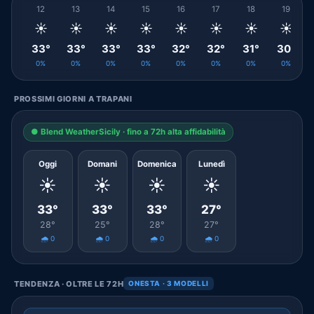
12
13
14
15
16
17
18
19
☀️
☀️
☀️
☀️
☀️
☀️
☀️
☀️
33°
33°
33°
33°
32°
32°
31°
30°
0%
0%
0%
0%
0%
0%
0%
0%
PROSSIMI GIORNI A TRAPANI
● Blend WeatherSicily · fino a 72h alta affidabilità
Oggi
Domani
Domenica
Lunedì
☀️
☀️
☀️
☀️
33°
33°
33°
27°
28°
25°
28°
27°
🌧️ 0
🌧️ 0
🌧️ 0
🌧️ 0
TENDENZA · OLTRE LE 72H
ONESTA · 3 MODELLI