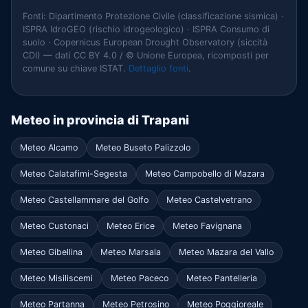
Fonti: Dipartimento Protezione Civile (classificazione sismica) ·
ISPRA IdroGEO (rischio idrogeologico) · ISPRA Consumo di
suolo · Copernicus European Drought Observatory (siccità
CDI) — dati CC BY 4.0 / © Unione Europea, ricomposti per
comune su chiave ISTAT.
Dettaglio fonti
.
Meteo in provincia di Trapani
Meteo Alcamo
Meteo Buseto Palizzolo
Meteo Calatafimi-Segesta
Meteo Campobello di Mazara
Meteo Castellammare del Golfo
Meteo Castelvetrano
Meteo Custonaci
Meteo Erice
Meteo Favignana
Meteo Gibellina
Meteo Marsala
Meteo Mazara del Vallo
Meteo Misiliscemi
Meteo Paceco
Meteo Pantelleria
Meteo Partanna
Meteo Petrosino
Meteo Poggioreale