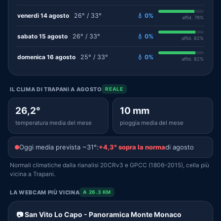
venerdì 14 agosto
26° / 33°
💧 0%
affid. 79%
sabato 15 agosto
26° / 33°
💧 0%
affid. 82%
domenica 16 agosto
25° / 33°
💧 0%
affid. 82%
IL CLIMA DI TRAPANI A AGOSTO
REALE
26,2°
10 mm
temperatura media del mese
pioggia media del mese
Oggi media prevista ~31°:
+4,3° sopra la norma
di agosto
Normali climatiche dalla rianalisi 20CRv3 e GPCC (1806–2015), cella più
vicina a Trapani.
LA WEBCAM PIÙ VICINA
A 26.3 KM
📷 San Vito Lo Capo - Panoramica Monte Monaco