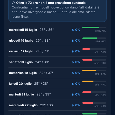
🔎
Oltre le 72 ore non è una previsione puntuale.
Confrontiamo tre modelli: dove concordano l'affidabilità è
alta, dove divergono è bassa — e te lo diciamo. Niente
icone finte.
mercoledì 15 luglio
25° / 36°
💧 0%
affid. 71%
giovedì 16 luglio
25° / 38°
💧 0%
affid. 61%
venerdì 17 luglio
24° / 41°
💧 0%
affid. 30%
sabato 18 luglio
24° / 39°
💧 0%
affid. 39%
domenica 19 luglio
24° / 37°
💧 0%
affid. 57%
lunedì 20 luglio
25° / 38°
💧 0%
affid. 47%
martedì 21 luglio
23° / 39°
💧 0%
affid. 37%
mercoledì 22 luglio
23° / 36°
💧 0%
affid. 43%