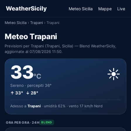
WeatherSicily
Meteo Sicilia
Mappe
Live
Meteo Sicilia
›
Trapani
›
Trapani
Meteo Trapani
Previsioni per Trapani (Trapani, Sicilia) — Blend WeatherSicily,
aggiornate al 07/08/2026 11:50.
33
☀️
°C
Sereno · percepiti 36°
↑ 33° ↓ 28°
Adesso a
Trapani
· umidità 62% · vento 17 km/h Nord
ORA PER ORA · 24H
BLEND