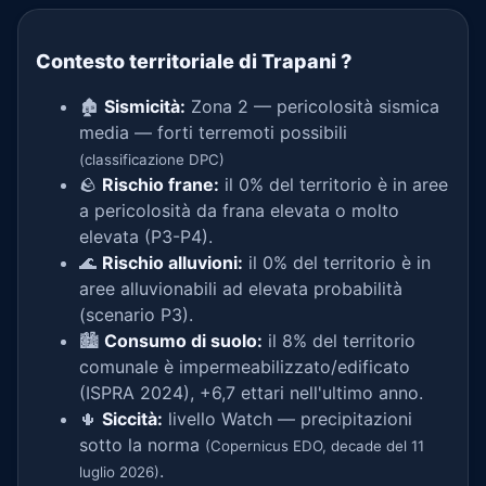
Contesto territoriale di Trapani
?
🏚️
Sismicità:
Zona 2 — pericolosità sismica
media — forti terremoti possibili
(classificazione DPC)
🪨
Rischio frane:
il 0% del territorio è in aree
a pericolosità da frana elevata o molto
elevata (P3-P4).
🌊
Rischio alluvioni:
il 0% del territorio è in
aree alluvionabili ad elevata probabilità
(scenario P3).
🏙️
Consumo di suolo:
il 8% del territorio
comunale è impermeabilizzato/edificato
(ISPRA 2024), +6,7 ettari nell'ultimo anno.
🌵
Siccità:
livello Watch — precipitazioni
sotto la norma
(Copernicus EDO, decade del 11
.
luglio 2026)