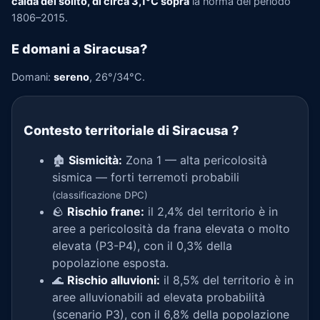
calda del solito, di circa 3,1°C sopra
la norma del periodo
1806–2015.
E domani a Siracusa?
Domani:
sereno
, 26°/34°C.
Contesto territoriale di Siracusa
?
🏚️
Sismicità:
Zona 1 — alta pericolosità
sismica — forti terremoti probabili
(classificazione DPC)
🪨
Rischio frane:
il 2,4% del territorio è in
aree a pericolosità da frana elevata o molto
elevata (P3-P4), con il 0,3% della
popolazione esposta.
🌊
Rischio alluvioni:
il 8,5% del territorio è in
aree alluvionabili ad elevata probabilità
(scenario P3), con il 6,8% della popolazione