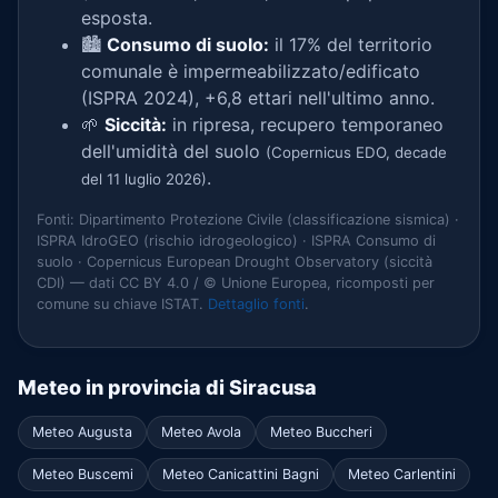
esposta.
🏙️
Consumo di suolo:
il 17% del territorio
comunale è impermeabilizzato/edificato
(ISPRA 2024), +6,8 ettari nell'ultimo anno.
🌱
Siccità:
in ripresa, recupero temporaneo
dell'umidità del suolo
(Copernicus EDO, decade
.
del 11 luglio 2026)
Fonti: Dipartimento Protezione Civile (classificazione sismica) ·
ISPRA IdroGEO (rischio idrogeologico) · ISPRA Consumo di
suolo · Copernicus European Drought Observatory (siccità
CDI) — dati CC BY 4.0 / © Unione Europea, ricomposti per
comune su chiave ISTAT.
Dettaglio fonti
.
Meteo in provincia di Siracusa
Meteo Augusta
Meteo Avola
Meteo Buccheri
Meteo Buscemi
Meteo Canicattini Bagni
Meteo Carlentini