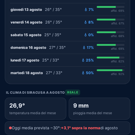
giovedì 13 agosto
26° / 35°
💧 7%
affid. 69%
venerdì 14 agosto
26° / 35°
💧 8%
affid. 67%
sabato 15 agosto
25° / 35°
💧 0%
affid. 68%
domenica 16 agosto
27° / 35°
💧 17%
affid. 69%
lunedì 17 agosto
25° / 33°
💧 25%
affid. 82%
martedì 18 agosto
27° / 33°
💧 50%
affid. 92%
IL CLIMA DI SIRACUSA A AGOSTO
REALE
26,9°
9 mm
temperatura media del mese
pioggia media del mese
Oggi media prevista ~30°:
+3,1° sopra la norma
di agosto