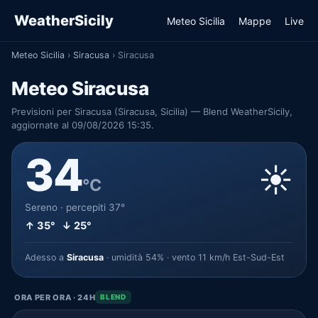
WeatherSicily
Meteo Sicilia
Mappe
Live
Meteo Sicilia
›
Siracusa
›
Siracusa
Meteo Siracusa
Previsioni per Siracusa (Siracusa, Sicilia) — Blend WeatherSicily,
aggiornate al 09/08/2026 15:35.
34
☀️
°C
Sereno · percepiti 37°
↑ 35° ↓ 25°
Adesso a
Siracusa
· umidità 54% · vento 11 km/h Est-Sud-Est
ORA PER ORA · 24H
BLEND