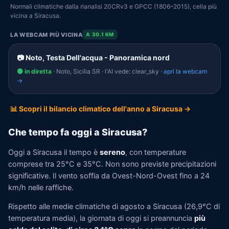
Normali climatiche dalla rianalisi 20CRv3 e GPCC (1806–2015), cella più
vicina a Siracusa.
LA WEBCAM PIÙ VICINA
A 30.1 KM
📷 Noto, Testa Dell'acqua - Panoramica nord
🟢 in diretta
· Noto, Sicilia SR · l'AI vede: clear_sky ·
apri la webcam
→
📊 Scopri il bilancio climatico dell'anno a Siracusa →
Che tempo fa oggi a Siracusa?
Oggi a Siracusa il tempo è
sereno
, con temperature
comprese tra 25°C e 35°C. Non sono previste precipitazioni
significative. Il vento soffia da Ovest-Nord-Ovest fino a 24
km/h nelle raffiche.
Rispetto alle medie climatiche di agosto a Siracusa (26,9°C di
temperatura media), la giornata di oggi si preannuncia
più