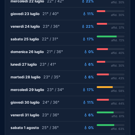
mercoledì 22 luglio
22° / 42°
💧 22%
affid. 30%
giovedì 23 luglio
21° / 40°
💧 11%
affid. 30%
venerdì 24 luglio
23° / 36°
💧 22%
affid. 37%
sabato 25 luglio
22° / 31°
💧 17%
affid. 72%
domenica 26 luglio
21° / 36°
💧 0%
affid. 40%
lunedì 27 luglio
23° / 41°
💧 6%
affid. 30%
martedì 28 luglio
23° / 35°
💧 6%
affid. 43%
mercoledì 29 luglio
23° / 34°
💧 17%
affid. 58%
giovedì 30 luglio
24° / 36°
💧 11%
affid. 44%
venerdì 31 luglio
23° / 36°
💧 6%
affid. 61%
sabato 1 agosto
25° / 36°
💧 0%
affid. 63%