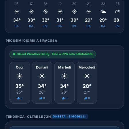
16
17
18
19
20
21
22
23
☀️
☀️
☀️
☀️
☀️
☀️
🌤️
⛅
34°
33°
32°
31°
30°
29°
29°
28°
0%
0%
0%
0%
0%
0%
0%
0%
PROSSIMI GIORNI A SIRACUSA
● Blend WeatherSicily · fino a 72h alta affidabilità
Oggi
Domani
Martedì
Mercoledì
☀️
☀️
☀️
☀️
35°
34°
34°
28°
25°
26°
26°
27°
🌧️ 0
🌧️ 0
🌧️ 0
🌧️ 0
TENDENZA · OLTRE LE 72H
ONESTA · 3 MODELLI