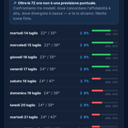
🔎
Oltre le 72 ore non è una previsione puntuale.
Confrontiamo tre modelli: dove concordano l'affidabilità è
alta, dove divergono è bassa — e te lo diciamo. Niente
icone finte.
martedì 14 luglio
22° / 35°
💧 0%
affid. 72%
mercoledì 15 luglio
22° / 36°
💧 0%
affid. 82%
giovedì 16 luglio
23° / 35°
💧 0%
affid. 72%
venerdì 17 luglio
24° / 36°
💧 0%
affid. 67%
sabato 18 luglio
24° / 41°
💧 7%
affid. 34%
domenica 19 luglio
24° / 39°
💧 0%
affid. 42%
lunedì 20 luglio
24° / 39°
💧 0%
affid. 39%
martedì 21 luglio
24° / 43°
💧 6%
affid. 30%