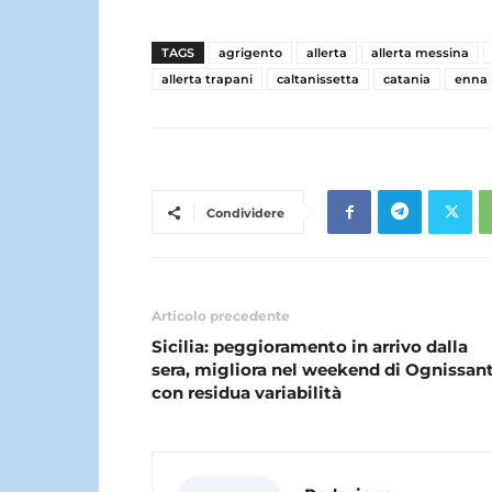
TAGS
agrigento
allerta
allerta messina
allerta trapani
caltanissetta
catania
enna
Condividere
Articolo precedente
Sicilia: peggioramento in arrivo dalla
sera, migliora nel weekend di Ognissant
con residua variabilità