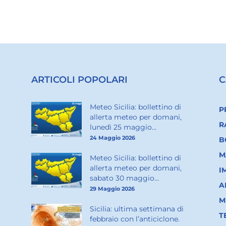
ARTICOLI POPOLARI
C
Meteo Sicilia: bollettino di
P
allerta meteo per domani,
R
lunedì 25 maggio...
24 Maggio 2026
B
M
Meteo Sicilia: bollettino di
allerta meteo per domani,
I
sabato 30 maggio...
A
29 Maggio 2026
M
Sicilia: ultima settimana di
T
febbraio con l’anticiclone.