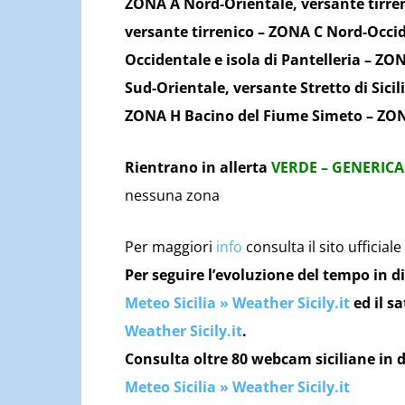
ZONA A Nord-Orientale, versante tirren
versante tirrenico – ZONA C Nord-Occid
Occidentale e isola di Pantelleria – ZO
Sud-Orientale, versante Stretto di Sici
ZONA H Bacino del Fiume Simeto – ZONA
Rientrano in allerta
VERDE – GENERICA
nessuna zona
Per maggiori
info
consulta il sito ufficiale
Per seguire l’evoluzione del tempo in di
Meteo Sicilia » Weather Sicily.it
ed il sa
Weather Sicily.it
.
Consulta oltre 80 webcam siciliane in d
Meteo Sicilia » Weather Sicily.it