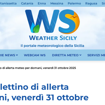
ltanissetta
Catania
Enna
Messina
Palermo
Ragusa
Si
RIE NEWS
WEBCAM WS
DIRETTA METEO
SERVIZI 
Meteo
ino di allerta meteo per domani, venerdì 31 ottobre 2025
lettino di allerta
, venerdì 31 ottobre
Sicilia