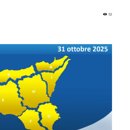
52
»
Weather
Sicily.it