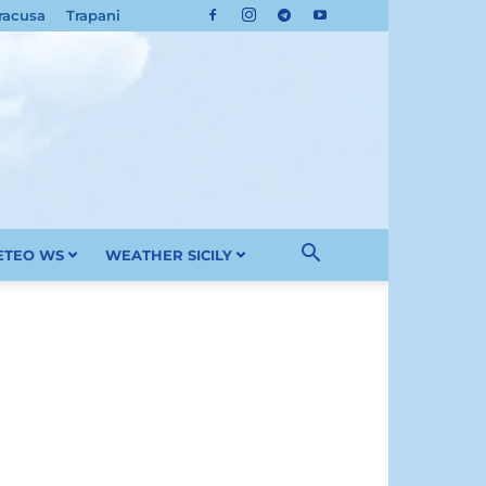
racusa
Trapani
METEO WS
WEATHER SICILY