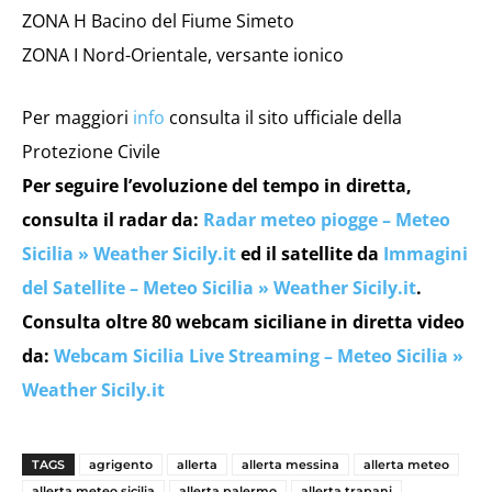
ZONA H Bacino del Fiume Simeto
ZONA I Nord-Orientale, versante ionico
Per maggiori
info
consulta il sito ufficiale della
Protezione Civile
Per seguire l’evoluzione del tempo in diretta,
consulta il radar da:
Radar meteo piogge – Meteo
Sicilia » Weather Sicily.it
ed il satellite da
Immagini
del Satellite – Meteo Sicilia » Weather Sicily.it
.
Consulta oltre 80 webcam siciliane in diretta video
da:
Webcam Sicilia Live Streaming – Meteo Sicilia »
Weather Sicily.it
TAGS
agrigento
allerta
allerta messina
allerta meteo
allerta meteo sicilia
allerta palermo
allerta trapani