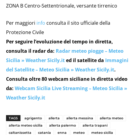
ZONA B Centro-Settentrionale, versante tirrenico
Per maggiori
info
consulta il sito ufficiale della
Protezione Civile
Per seguire l’evoluzione del tempo in diretta,
consulta il radar da:
Radar meteo piogge – Meteo
Sicilia » Weather Sicily.it
ed il satellite da
Immagini
del Satellite – Meteo Sicilia » Weather Sicily.it
.
Consulta oltre 80 webcam siciliane in diretta video
da:
Webcam Sicilia Live Streaming – Meteo Sicilia »
Weather Sicily.it
TAGS
agrigento
allerta
allerta messina
allerta meteo
allerta meteo sicilia
allerta palermo
allerta trapani
caltanissetta
catania
enna
meteo
meteo sicilia