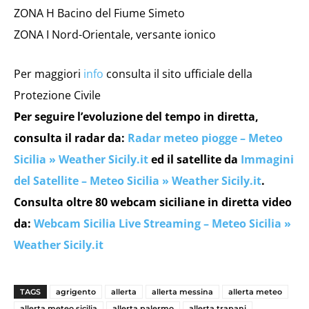
ZONA H Bacino del Fiume Simeto
ZONA I Nord-Orientale, versante ionico
Per maggiori
info
consulta il sito ufficiale della
Protezione Civile
Per seguire l’evoluzione del tempo in diretta,
consulta il radar da:
Radar meteo piogge – Meteo
Sicilia » Weather Sicily.it
ed il satellite da
Immagini
del Satellite – Meteo Sicilia » Weather Sicily.it
.
Consulta oltre 80 webcam siciliane in diretta video
da:
Webcam Sicilia Live Streaming – Meteo Sicilia »
Weather Sicily.it
TAGS
agrigento
allerta
allerta messina
allerta meteo
allerta meteo sicilia
allerta palermo
allerta trapani