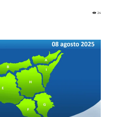
24
»
Weather
Sicily.it