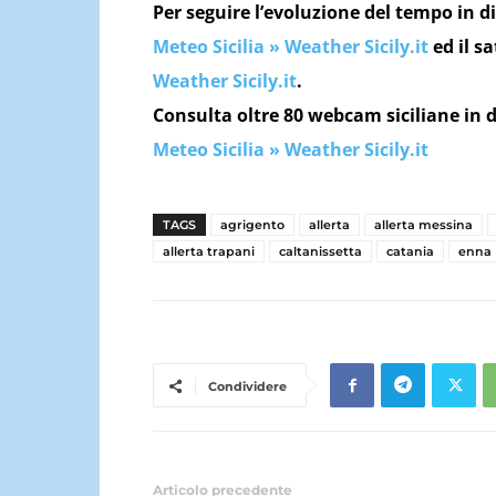
Per seguire l’evoluzione del tempo in di
Meteo Sicilia » Weather Sicily.it
ed il sa
Weather Sicily.it
.
Consulta oltre 80 webcam siciliane in d
Meteo Sicilia » Weather Sicily.it
TAGS
agrigento
allerta
allerta messina
allerta trapani
caltanissetta
catania
enna
Condividere
Articolo precedente