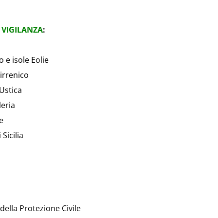
 VIGILANZA
:
 e isole Eolie
irrenico
Ustica
leria
e
Sicilia
 della Protezione Civile