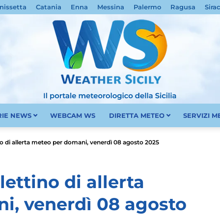
nissetta
Catania
Enna
Messina
Palermo
Ragusa
Sira
RIE NEWS
WEBCAM WS
DIRETTA METEO
SERVIZI 
Meteo
ino di allerta meteo per domani, venerdì 08 agosto 2025
lettino di allerta
i, venerdì 08 agosto
Sicilia