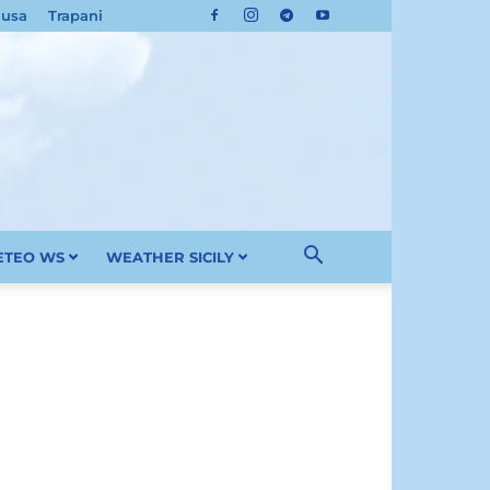
cusa
Trapani
METEO WS
WEATHER SICILY