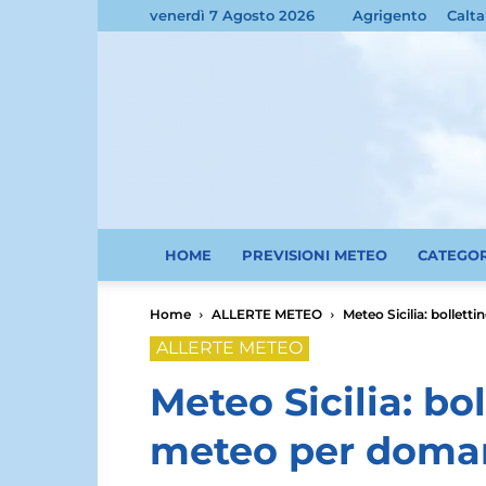
venerdì 7 Agosto 2026
Agrigento
Calta
HOME
PREVISIONI METEO
CATEGO
Home
ALLERTE METEO
Meteo Sicilia: bollett
ALLERTE METEO
Meteo Sicilia: bol
meteo per doman