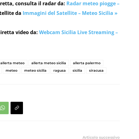
retta, consulta il radar da:
Radar meteo piogge –
tellite da
Immagini del Satellite – Meteo Sicilia »
iretta video da:
Webcam Sicilia Live Streaming –
allerta meteo
allerta meteo sicilia
allerta palermo
meteo
meteo sicilia
ragusa
sicilia
siracusa
Articolo successivo