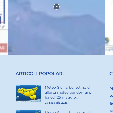
ARTICOLI POPOLARI
C
Meteo Sicilia: bollettino di
P
allerta meteo per domani,
R
lunedì 25 maggio...
24 Maggio 2026
B
M
Meteo Sicilia: bollettino di