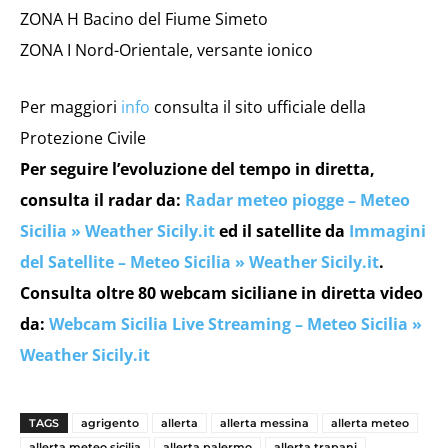
ZONA H Bacino del Fiume Simeto
ZONA I Nord-Orientale, versante ionico
Per maggiori
info
consulta il sito ufficiale della
Protezione Civile
Per seguire l’evoluzione del tempo in diretta,
consulta il radar da:
Radar meteo piogge – Meteo
Sicilia » Weather Sicily.it
ed il satellite da
Immagini
del Satellite – Meteo Sicilia » Weather Sicily.it
.
Consulta oltre 80 webcam siciliane in diretta video
da:
Webcam Sicilia Live Streaming – Meteo Sicilia »
Weather Sicily.it
TAGS
agrigento
allerta
allerta messina
allerta meteo
allerta meteo sicilia
allerta palermo
allerta trapani