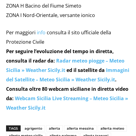
ZONA H Bacino del Fiume Simeto
ZONA I Nord-Orientale, versante ionico
Per maggiori
info
consulta il sito ufficiale della
Protezione Civile
Per seguire l’evoluzione del tempo in diretta,
consulta il radar da:
Radar meteo piogge – Meteo
Sicilia » Weather Sicily.it
ed il satellite da
Immagini
del Satellite – Meteo Sicilia » Weather Sicily.it
.
Consulta oltre 80 webcam siciliane in diretta video
da:
Webcam Sicilia Live Streaming – Meteo Sicilia »
Weather Sicily.it
TAGS
agrigento
allerta
allerta messina
allerta meteo
allerta meteo sicilia
allerta palermo
allerta trapani