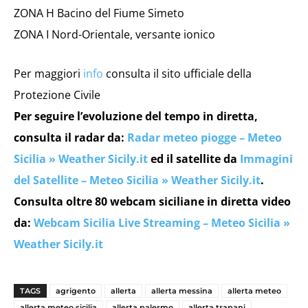
ZONA H Bacino del Fiume Simeto
ZONA I Nord-Orientale, versante ionico
Per maggiori
info
consulta il sito ufficiale della
Protezione Civile
Per seguire l’evoluzione del tempo in diretta,
consulta il radar da:
Radar meteo piogge – Meteo
Sicilia » Weather Sicily.it
ed il satellite da
Immagini
del Satellite – Meteo Sicilia » Weather Sicily.it
.
Consulta oltre 80 webcam siciliane in diretta video
da:
Webcam Sicilia Live Streaming – Meteo Sicilia »
Weather Sicily.it
TAGS
agrigento
allerta
allerta messina
allerta meteo
allerta meteo sicilia
allerta palermo
allerta trapani