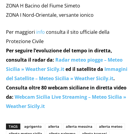
ZONA H Bacino del Fiume Simeto
ZONA I Nord-Orientale, versante ionico
Per maggiori
info
consulta il sito ufficiale della
Protezione Civile
Per seguire l’evoluzione del tempo in diretta,
consulta il radar da:
Radar meteo piogge – Meteo
Sicilia » Weather Sicily.it
ed il satellite da
Immagini
del Satellite – Meteo Sicilia » Weather Sicily.it
.
Consulta oltre 80 webcam siciliane in diretta video
da:
Webcam Sicilia Live Streaming – Meteo Sicilia »
Weather Sicily.it
TAGS
agrigento
allerta
allerta messina
allerta meteo
allerta meteo sicilia
allerta palermo
allerta trapani