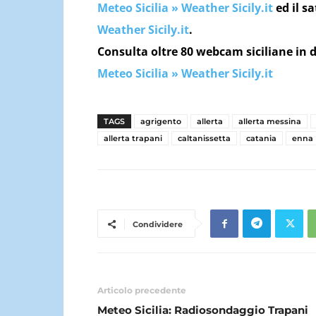
Meteo Sicilia » Weather Sicily.it
ed il sa
Weather Sicily.it
.
Consulta oltre 80 webcam siciliane in d
Meteo Sicilia » Weather Sicily.it
TAGS
agrigento
allerta
allerta messina
allerta trapani
caltanissetta
catania
enna
Condividere
Articolo precedente
Meteo Sicilia: Radiosondaggio Trapani