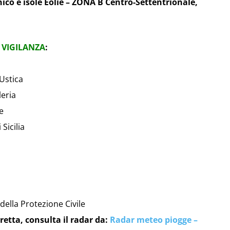
ico e isole Eolie – ZONA B Centro-Settentrionale,
 VIGILANZA
:
Ustica
leria
e
Sicilia
 della Protezione Civile
retta, consulta il radar da:
Radar meteo piogge –