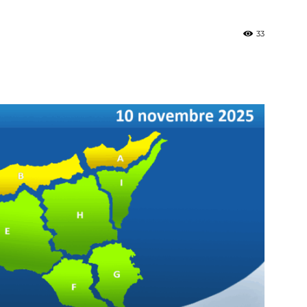
33
»
Weather
Sicily.it