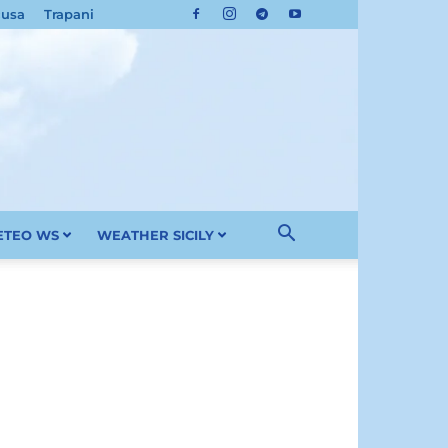
cusa
Trapani
METEO WS
WEATHER SICILY