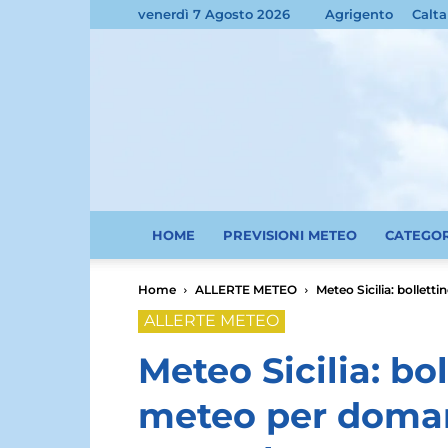
venerdì 7 Agosto 2026
Agrigento
Calta
HOME
PREVISIONI METEO
CATEGO
Home
ALLERTE METEO
Meteo Sicilia: bollett
ALLERTE METEO
Meteo Sicilia: bol
meteo per domani