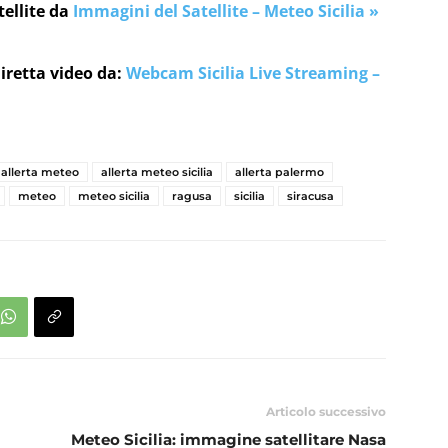
tellite da
Immagini del Satellite – Meteo Sicilia »
iretta video da:
Webcam Sicilia Live Streaming –
allerta meteo
allerta meteo sicilia
allerta palermo
meteo
meteo sicilia
ragusa
sicilia
siracusa
Articolo successivo
Meteo Sicilia: immagine satellitare Nasa