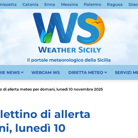
nissetta
Catania
Enna
Messina
Palermo
Ragusa
Sira
RIE NEWS
WEBCAM WS
DIRETTA METEO
SERVIZI 
Meteo
ino di allerta meteo per domani, lunedì 10 novembre 2025
lettino di allerta
, lunedì 10
Sicilia