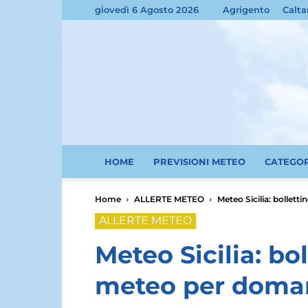
giovedì 6 Agosto 2026
Agrigento
Calta
HOME
PREVISIONI METEO
CATEGO
Home
ALLERTE METEO
Meteo Sicilia: bollet
ALLERTE METEO
Meteo Sicilia: bol
meteo per doman