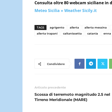
Consulta oltre 80 webcam siciliane in d
Meteo Sicilia » Weather Sicily.it
TAGS
agrigento
allerta
allerta messina
allerta trapani
caltanissetta
catania
enna
Condividere
Articolo precedente
Scossa di terremoto magnitudo 2.5 nel
Tirreno Meridionale (MARE)