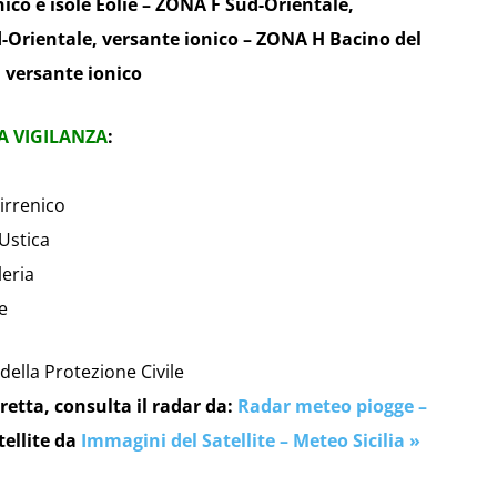
ico e isole Eolie – ZONA F Sud-Orientale,
d-Orientale, versante ionico – ZONA H Bacino del
 versante ionico
A VIGILANZA
:
irrenico
Ustica
leria
e
 della Protezione Civile
retta, consulta il radar da:
Radar meteo piogge –
tellite da
Immagini del Satellite – Meteo Sicilia »