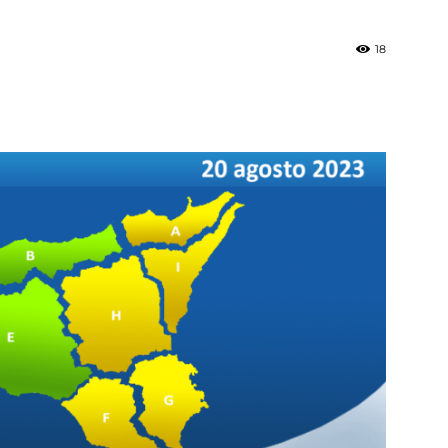
18
»
Weather
Sicily.it