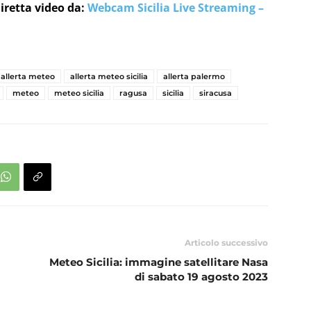
iretta video da:
Webcam Sicilia Live Streaming –
allerta meteo
allerta meteo sicilia
allerta palermo
meteo
meteo sicilia
ragusa
sicilia
siracusa
Articolo successivo
Meteo Sicilia: immagine satellitare Nasa
di sabato 19 agosto 2023