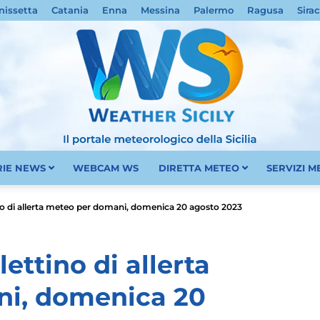
nissetta
Catania
Enna
Messina
Palermo
Ragusa
Sira
RIE NEWS
WEBCAM WS
DIRETTA METEO
SERVIZI 
Meteo
tino di allerta meteo per domani, domenica 20 agosto 2023
lettino di allerta
i, domenica 20
Sicilia