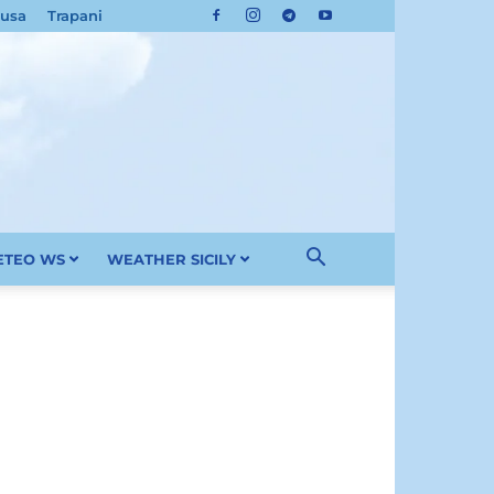
cusa
Trapani
METEO WS
WEATHER SICILY