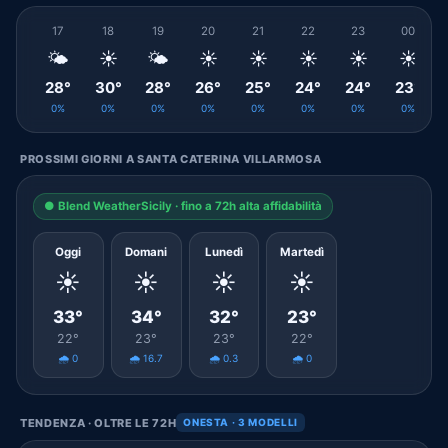
17
18
19
20
21
22
23
00
🌤️
☀️
🌤️
☀️
☀️
☀️
☀️
☀️
28°
30°
28°
26°
25°
24°
24°
23°
0%
0%
0%
0%
0%
0%
0%
0%
PROSSIMI GIORNI A SANTA CATERINA VILLARMOSA
● Blend WeatherSicily · fino a 72h alta affidabilità
Oggi
Domani
Lunedì
Martedì
☀️
☀️
☀️
☀️
33°
34°
32°
23°
22°
23°
23°
22°
🌧️ 0
🌧️ 16.7
🌧️ 0.3
🌧️ 0
TENDENZA · OLTRE LE 72H
ONESTA · 3 MODELLI