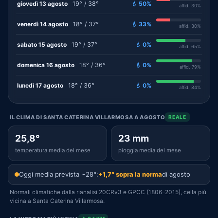
giovedì 13 agosto
19° / 38°
💧 50%
affid. 30%
venerdì 14 agosto
18° / 37°
💧 33%
affid. 30%
sabato 15 agosto
19° / 37°
💧 0%
affid. 65%
domenica 16 agosto
18° / 36°
💧 0%
affid. 79%
lunedì 17 agosto
18° / 36°
💧 0%
affid. 84%
IL CLIMA DI SANTA CATERINA VILLARMOSA A AGOSTO
REALE
25,8°
23 mm
temperatura media del mese
pioggia media del mese
Oggi media prevista ~28°:
+1,7° sopra la norma
di agosto
Normali climatiche dalla rianalisi 20CRv3 e GPCC (1806–2015), cella più
vicina a Santa Caterina Villarmosa.