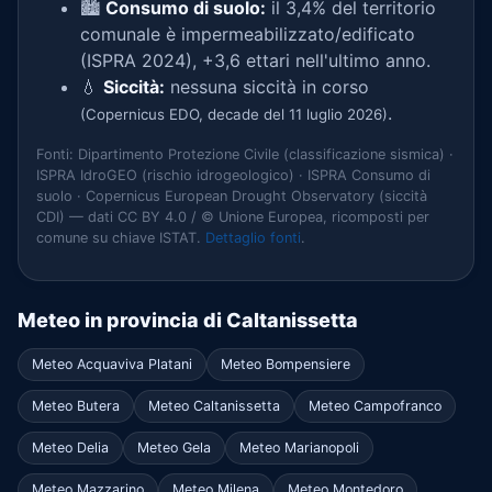
🏙️
Consumo di suolo:
il 3,4% del territorio
comunale è impermeabilizzato/edificato
(ISPRA 2024), +3,6 ettari nell'ultimo anno.
💧
Siccità:
nessuna siccità in corso
.
(Copernicus EDO, decade del 11 luglio 2026)
Fonti: Dipartimento Protezione Civile (classificazione sismica) ·
ISPRA IdroGEO (rischio idrogeologico) · ISPRA Consumo di
suolo · Copernicus European Drought Observatory (siccità
CDI) — dati CC BY 4.0 / © Unione Europea, ricomposti per
comune su chiave ISTAT.
Dettaglio fonti
.
Meteo in provincia di Caltanissetta
Meteo Acquaviva Platani
Meteo Bompensiere
Meteo Butera
Meteo Caltanissetta
Meteo Campofranco
Meteo Delia
Meteo Gela
Meteo Marianopoli
Meteo Mazzarino
Meteo Milena
Meteo Montedoro