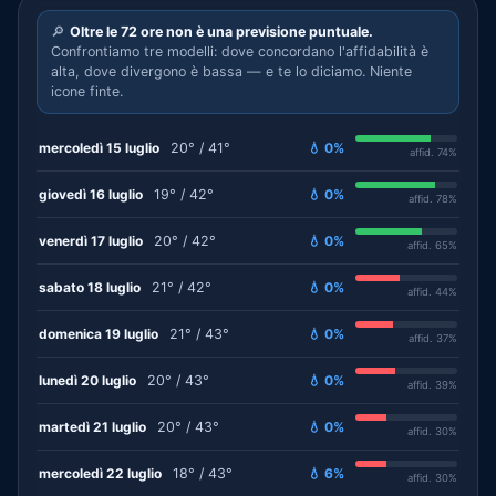
🔎
Oltre le 72 ore non è una previsione puntuale.
Confrontiamo tre modelli: dove concordano l'affidabilità è
alta, dove divergono è bassa — e te lo diciamo. Niente
icone finte.
mercoledì 15 luglio
20° / 41°
💧 0%
affid. 74%
giovedì 16 luglio
19° / 42°
💧 0%
affid. 78%
venerdì 17 luglio
20° / 42°
💧 0%
affid. 65%
sabato 18 luglio
21° / 42°
💧 0%
affid. 44%
domenica 19 luglio
21° / 43°
💧 0%
affid. 37%
lunedì 20 luglio
20° / 43°
💧 0%
affid. 39%
martedì 21 luglio
20° / 43°
💧 0%
affid. 30%
mercoledì 22 luglio
18° / 43°
💧 6%
affid. 30%