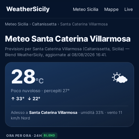
WeatherSicily
Meteo Sicilia
Mappe
Live
Meteo Sicilia
›
Caltanissetta
›
Santa Caterina Villarmosa
Meteo Santa Caterina Villarmosa
Previsioni per Santa Caterina Villarmosa (Caltanissetta, Sicilia) —
Blend WeatherSicily, aggiornate al 08/08/2026 16:41.
28
🌤️
°C
Poco nuvoloso · percepiti 27°
↑ 33° ↓ 22°
Adesso a
Santa Caterina Villarmosa
· umidità 33% · vento 11
km/h Nord
ORA PER ORA · 24H
BLEND