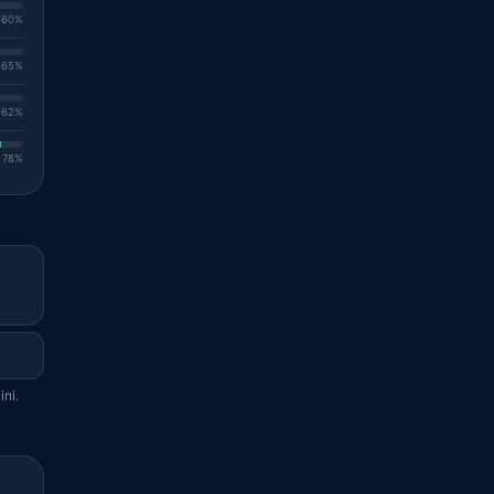
. 60%
. 65%
. 62%
. 78%
ini.