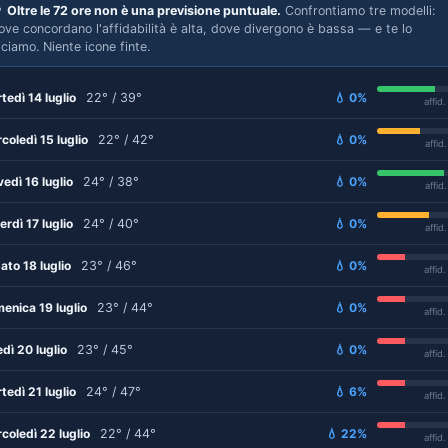

Oltre le 72 ore non è una previsione puntuale.
Confrontiamo tre modelli:
ove concordano l'affidabilità è alta, dove divergono è bassa — e te lo
iciamo. Niente icone finte.
tedì 14 luglio
22° / 39°
💧 0%
affid
coledì 15 luglio
22° / 42°
💧 0%
affid
vedì 16 luglio
24° / 38°
💧 0%
affid
erdì 17 luglio
24° / 40°
💧 0%
affid
ato 18 luglio
23° / 46°
💧 0%
affid
enica 19 luglio
23° / 44°
💧 0%
affid
edì 20 luglio
23° / 45°
💧 0%
affid
tedì 21 luglio
24° / 47°
💧 6%
affid
coledì 22 luglio
22° / 44°
💧 22%
affid