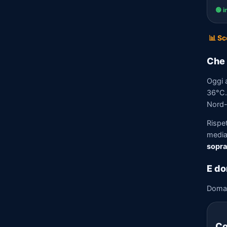
🟢 i
📊 Sc
Che 
Oggi 
36°C. 
Nord-
Rispe
media)
sopra
E do
Doma
Co