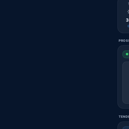
3
PROSS
● 
TENDE