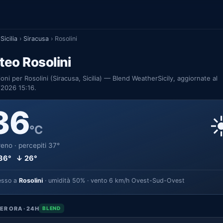
Sicilia
›
Siracusa
›
Rosolini
eo Rosolini
ioni per Rosolini (Siracusa, Sicilia) — Blend WeatherSicily, aggiornate al
2026 15:16.
36
☀
°C
eno · percepiti 37°
36° ↓ 26°
esso a
Rosolini
· umidità 50% · vento 6 km/h Ovest-Sud-Ovest
ER ORA · 24H
BLEND