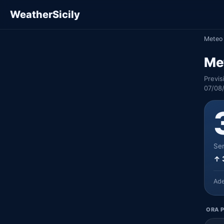
WeatherSicily
Meteo 
Met
Previs
07/08/
Ser
↑ 
Ad
ORA P