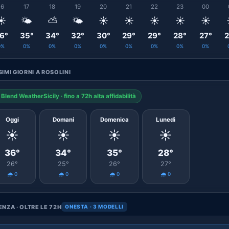
16
17
18
19
20
21
22
23
00
☀️
🌤️
⛅
🌤️
☀️
☀️
☀️
☀️
☀️
6°
35°
34°
32°
30°
29°
29°
28°
27°
2
0%
0%
0%
0%
0%
0%
0%
0%
0%
IMI GIORNI A ROSOLINI
Blend WeatherSicily · fino a 72h alta affidabilità
Oggi
Domani
Domenica
Lunedì
☀️
☀️
☀️
☀️
36°
34°
35°
28°
26°
25°
26°
27°
🌧️ 0
🌧️ 0
🌧️ 0
🌧️ 0
NZA · OLTRE LE 72H
ONESTA · 3 MODELLI