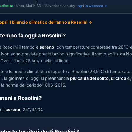
n diretta
· Noto, Sicilia SR · l'AI vede: clear_sky ·
apri la webcam →
opri il bilancio climatico dell'anno a Rosolini →
tempo fa oggi a Rosolini?
a Rosolini il tempo è
sereno
, con temperature comprese tra 26°C 
Non sono previste precipitazioni significative. Il vento soffia da N
Ovest fino a 25 km/h nelle raffiche.
tto alle medie climatiche di agosto a Rosolini (26,9°C di temperatu
, la giornata di oggi si preannuncia
più calda del solito, di circa 4
la norma del periodo 1806–2015.
mani a Rosolini?
ni:
sereno
, 25°/34°C.
ntesto territoriale di Rosolini
?