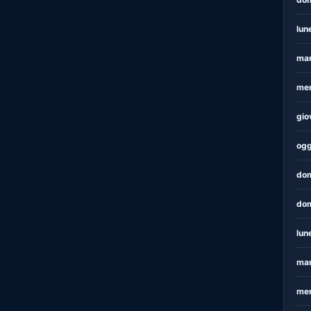
lun
mar
mer
gio
ogg
dom
dom
lun
mar
mer