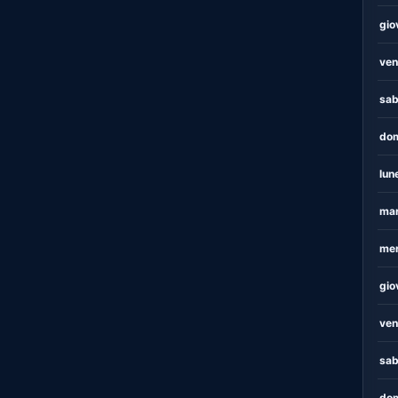
gio
ven
sab
dom
lun
mar
mer
gio
ven
sab
dom