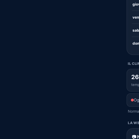
gio
ven
sab
dom
IL CL
26
temp
Og
Normal
LA WE
📷 