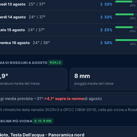
vedì 13 agosto
25° / 37°
💧 33%
affid
erdì 14 agosto
24° / 37°
💧 33%
affid
ato 15 agosto
24° / 37°
💧 25%
affid
enica 16 agosto
24° / 36°
💧 50%
affid
IMA DI ROSOLINI A AGOSTO
REALE
,9°
8 mm
eratura media del mese
pioggia media del mese
gi media prevista ~31°:
+4,1° sopra la norma
di agosto
i climatiche dalla rianalisi 20CRv3 e GPCC (1806–2015), cella più vicina a Rosol
BCAM PIÙ VICINA
A 15.9 KM
Noto, Testa Dell'acqua - Panoramica nord