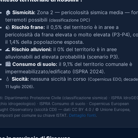
🏚️
Sismicità:
Zona 2 — pericolosità sismica media — for
terremoti possibili
(classificazione DPC)
🪨
Rischio frane:
il 0,5% del territorio è in aree a
pericolosità da frana elevata o molto elevata (P3-P4), c
il 1,4% della popolazione esposta.
🌊
Rischio alluvioni:
il 0% del territorio è in aree
alluvionabili ad elevata probabilità (scenario P3).
🏙️
Consumo di suolo:
il 9,1% del territorio comunale è
impermeabilizzato/edificato (ISPRA 2024).
💧
Siccità:
nessuna siccità in corso
(Copernicus EDO, decade
.
11 luglio 2026)
ti: Dipartimento Protezione Civile (classificazione sismica) · ISPRA IdroGE
schio idrogeologico) · ISPRA Consumo di suolo · Copernicus European
ught Observatory (siccità CDI) — dati CC BY 4.0 / © Unione Europea,
omposti per comune su chiave ISTAT.
Dettaglio fonti
.