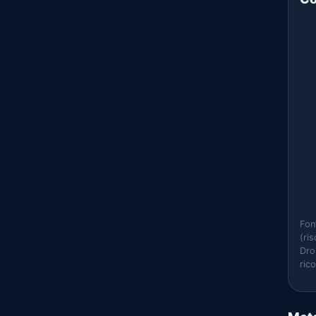
Fon
(ri
Dro
ric