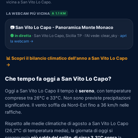
vicina a San Vito Lo Capo.
LA WEBCAM PIÙ VICINA
A 1.1 KM
📷 San Vito Lo Capo - Panoramica Monte Monaco
🟢 in diretta
· San Vito Lo Capo, Sicilia TP · l'AI vede: clear_sky ·
apri
la webcam →
📊 Scopri il bilancio climatico dell'anno a San Vito Lo Capo
→
Che tempo fa oggi a San Vito Lo Capo?
Oggi a San Vito Lo Capo il tempo è
sereno
, con temperature
comprese tra 26°C e 33°C. Non sono previste precipitazioni
significative. Il vento soffia da Nord-Est fino a 36 km/h nelle
raffiche.
Rispetto alle medie climatiche di agosto a San Vito Lo Capo
(26,2°C di temperatura media), la giornata di oggi si
preannuncia
più calda del solito, di circa 3,3°C sopra
la