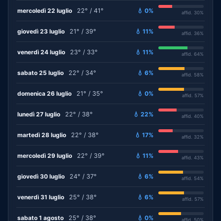
mercoledì 22 luglio
22° / 41°
💧 0%
affid. 30%
giovedì 23 luglio
21° / 39°
💧 11%
affid. 36%
venerdì 24 luglio
23° / 33°
💧 11%
affid. 64%
sabato 25 luglio
22° / 34°
💧 6%
affid. 58%
domenica 26 luglio
21° / 35°
💧 0%
affid. 57%
lunedì 27 luglio
22° / 38°
💧 22%
affid. 40%
martedì 28 luglio
22° / 38°
💧 17%
affid. 32%
mercoledì 29 luglio
22° / 39°
💧 11%
affid. 43%
giovedì 30 luglio
24° / 37°
💧 6%
affid. 54%
venerdì 31 luglio
25° / 38°
💧 6%
affid. 57%
sabato 1 agosto
25° / 38°
💧 0%
affid. 50%