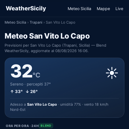
WeatherSicily
Meteo Sicilia
Mappe
Live
Meteo Sicilia
›
Trapani
›
San Vito Lo Capo
Meteo San Vito Lo Capo
Previsioni per San Vito Lo Capo (Trapani, Sicilia) — Blend
WeatherSicily, aggiornate al 08/08/2026 16:06.
32
☀️
°C
Sereno · percepiti 37°
↑ 33° ↓ 26°
Adesso a
San Vito Lo Capo
· umidità 77% · vento 18 km/h
Nord-Est
ORA PER ORA · 24H
BLEND