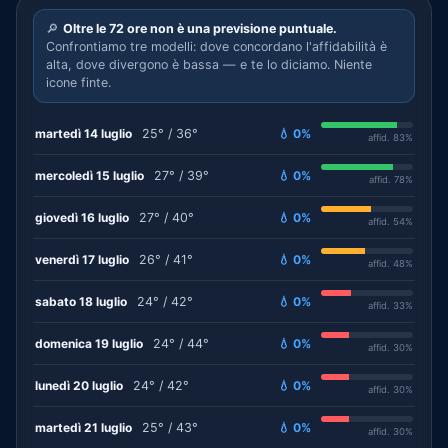
🔎
Oltre le 72 ore non è una previsione puntuale.
Confrontiamo tre modelli: dove concordano l'affidabilità è
alta, dove divergono è bassa — e te lo diciamo. Niente
icone finte.
martedì 14 luglio
25° / 36°
💧 0%
affid. 83%
mercoledì 15 luglio
27° / 39°
💧 0%
affid. 78%
giovedì 16 luglio
27° / 40°
💧 0%
affid. 54%
venerdì 17 luglio
26° / 41°
💧 0%
affid. 48%
sabato 18 luglio
24° / 42°
💧 0%
affid. 33%
domenica 19 luglio
24° / 44°
💧 0%
affid. 30%
lunedì 20 luglio
24° / 42°
💧 0%
affid. 30%
martedì 21 luglio
25° / 43°
💧 0%
affid. 30%