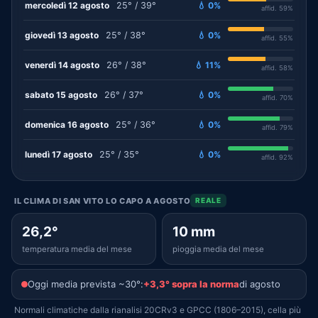
mercoledì 12 agosto
25° / 39°
💧 0%
affid. 59%
giovedì 13 agosto
25° / 38°
💧 0%
affid. 55%
venerdì 14 agosto
26° / 38°
💧 11%
affid. 58%
sabato 15 agosto
26° / 37°
💧 0%
affid. 70%
domenica 16 agosto
25° / 36°
💧 0%
affid. 79%
lunedì 17 agosto
25° / 35°
💧 0%
affid. 92%
IL CLIMA DI SAN VITO LO CAPO A AGOSTO
REALE
26,2°
10 mm
temperatura media del mese
pioggia media del mese
Oggi media prevista ~30°:
+3,3° sopra la norma
di agosto
Normali climatiche dalla rianalisi 20CRv3 e GPCC (1806–2015), cella più