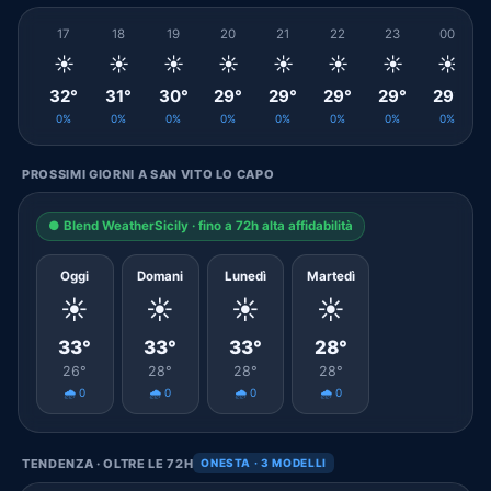
17
18
19
20
21
22
23
00
☀️
☀️
☀️
☀️
☀️
☀️
☀️
☀️
32°
31°
30°
29°
29°
29°
29°
29°
0%
0%
0%
0%
0%
0%
0%
0%
PROSSIMI GIORNI A SAN VITO LO CAPO
● Blend WeatherSicily · fino a 72h alta affidabilità
Oggi
Domani
Lunedì
Martedì
☀️
☀️
☀️
☀️
33°
33°
33°
28°
26°
28°
28°
28°
🌧️ 0
🌧️ 0
🌧️ 0
🌧️ 0
TENDENZA · OLTRE LE 72H
ONESTA · 3 MODELLI