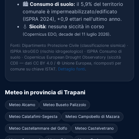
🏙️
Consumo di suolo:
il 5,9% del territorio
comunale è impermeabilizzato/edificato
(ISPRA 2024), +0,9 ettari nell'ultimo anno.
💧
Siccità:
nessuna siccità in corso
.
(Copernicus EDO, decade del 11 luglio 2026)
Fonti: Dipartimento Protezione Civile (classificazione sismica) ·
ISPRA IdroGEO (rischio idrogeologico) · ISPRA Consumo di
suolo · Copernicus European Drought Observatory (siccità
CDI) — dati CC BY 4.0 / © Unione Europea, ricomposti per
comune su chiave ISTAT.
Dettaglio fonti
.
Meteo in provincia di Trapani
Meteo Alcamo
Meteo Buseto Palizzolo
Meteo Calatafimi-Segesta
Meteo Campobello di Mazara
Meteo Castellammare del Golfo
Meteo Castelvetrano