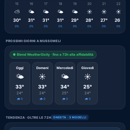
15
16
17
18
19
20
21
22
⛅
🌤️
🌤️
🌤️
🌤️
☀️
☀️
☀️
30°
31°
31°
31°
29°
28°
27°
26°
0%
0%
0%
0%
0%
0%
0%
0%
PROSSIMI GIORNI A MUSSOMELI
● Blend WeatherSicily · fino a 72h alta affidabilità
Oggi
Domani
Mercoledì
Giovedì
🌤️
☀️
🌤️
☀️
33°
33°
34°
25°
24°
24°
25°
24°
🌧️ 0
🌧️ 0
🌧️ 0
🌧️ 0
TENDENZA · OLTRE LE 72H
ONESTA · 3 MODELLI