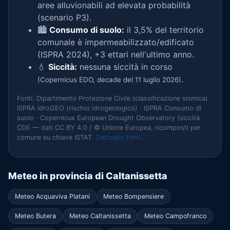
aree alluvionabili ad elevata probabilità
(scenario P3).
🏙️
Consumo di suolo:
il 3,5% del territorio
comunale è impermeabilizzato/edificato
(ISPRA 2024), +3 ettari nell'ultimo anno.
💧
Siccità:
nessuna siccità in corso
.
(Copernicus EDO, decade del 11 luglio 2026)
Fonti: Dipartimento Protezione Civile (classificazione sismica) ·
ISPRA IdroGEO (rischio idrogeologico) · ISPRA Consumo di
suolo · Copernicus European Drought Observatory (siccità
CDI) — dati CC BY 4.0 / © Unione Europea, ricomposti per
comune su chiave ISTAT.
Dettaglio fonti
.
Meteo in provincia di Caltanissetta
Meteo Acquaviva Platani
Meteo Bompensiere
Meteo Butera
Meteo Caltanissetta
Meteo Campofranco