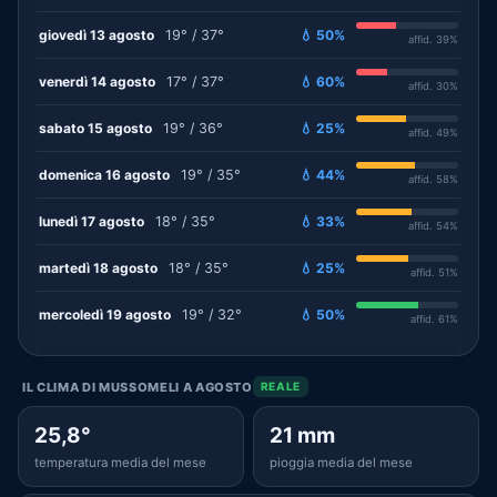
giovedì 13 agosto
19° / 37°
💧 50%
affid. 39%
venerdì 14 agosto
17° / 37°
💧 60%
affid. 30%
sabato 15 agosto
19° / 36°
💧 25%
affid. 49%
domenica 16 agosto
19° / 35°
💧 44%
affid. 58%
lunedì 17 agosto
18° / 35°
💧 33%
affid. 54%
martedì 18 agosto
18° / 35°
💧 25%
affid. 51%
mercoledì 19 agosto
19° / 32°
💧 50%
affid. 61%
IL CLIMA DI MUSSOMELI A AGOSTO
REALE
25,8°
21 mm
temperatura media del mese
pioggia media del mese