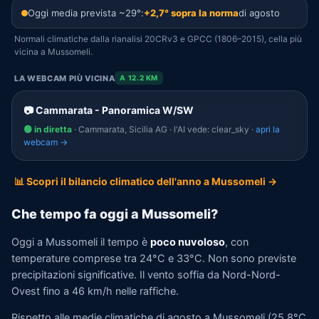
Oggi media prevista ~29°:
+2,7° sopra la norma
di agosto
Normali climatiche dalla rianalisi 20CRv3 e GPCC (1806–2015), cella più
vicina a Mussomeli.
LA WEBCAM PIÙ VICINA
A 12.2 KM
📷 Cammarata - Panoramica W/SW
🟢 in diretta
· Cammarata, Sicilia AG · l'AI vede: clear_sky ·
apri la
webcam →
📊 Scopri il bilancio climatico dell'anno a Mussomeli →
Che tempo fa oggi a Mussomeli?
Oggi a Mussomeli il tempo è
poco nuvoloso
, con
temperature comprese tra 24°C e 33°C. Non sono previste
precipitazioni significative. Il vento soffia da Nord-Nord-
Ovest fino a 46 km/h nelle raffiche.
Rispetto alle medie climatiche di agosto a Mussomeli (25,8°C