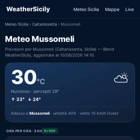
WeatherSicily
Meteo Sicilia
Mappe
Live
Meteo Sicilia
›
Caltanissetta
›
Mussomeli
Meteo Mussomeli
Previsioni per Mussomeli (Caltanissetta, Sicilia) — Blend
WeatherSicily, aggiornate al 10/08/2026 14:10.
30
⛅
°C
Nuvoloso · percepiti 29°
↑ 33° ↓ 24°
Adesso a
Mussomeli
· umidità 40% · vento 10 km/h Ovest
ORA PER ORA · 24H
BLEND