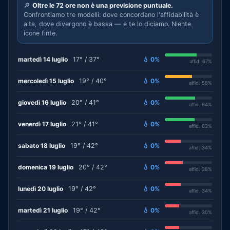
🔎
Oltre le 72 ore non è una previsione puntuale.
Confrontiamo tre modelli: dove concordano l'affidabilità è
alta, dove divergono è bassa — e te lo diciamo. Niente
icone finte.
martedì 14 luglio
17° / 37°
💧 0%
affid. 67%
mercoledì 15 luglio
19° / 40°
💧 0%
affid. 58%
giovedì 16 luglio
20° / 41°
💧 0%
affid. 64%
venerdì 17 luglio
21° / 41°
💧 0%
affid. 63%
sabato 18 luglio
19° / 42°
💧 0%
affid. 34%
domenica 19 luglio
20° / 42°
💧 0%
affid. 38%
lunedì 20 luglio
19° / 42°
💧 0%
affid. 34%
martedì 21 luglio
19° / 42°
💧 0%
affid. 30%