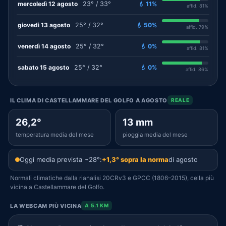
mercoledì 12 agosto
23° / 33°
💧 11%
affid. 81%
giovedì 13 agosto
25° / 32°
💧 50%
affid. 79%
venerdì 14 agosto
25° / 32°
💧 0%
affid. 81%
sabato 15 agosto
25° / 32°
💧 0%
affid. 86%
IL CLIMA DI CASTELLAMMARE DEL GOLFO A AGOSTO
REALE
26,2°
13 mm
temperatura media del mese
pioggia media del mese
Oggi media prevista ~28°:
+1,3° sopra la norma
di agosto
Normali climatiche dalla rianalisi 20CRv3 e GPCC (1806–2015), cella più
vicina a Castellammare del Golfo.
LA WEBCAM PIÙ VICINA
A 5.1 KM