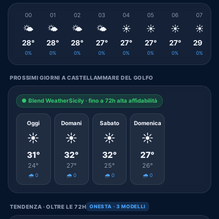
00
01
02
03
04
05
06
07
🌤️
🌤️
🌤️
🌤️
☀️
☀️
☀️
☀️
28°
28°
28°
27°
27°
27°
27°
29°
0%
0%
0%
0%
0%
0%
0%
0%
PROSSIMI GIORNI A CASTELLAMMARE DEL GOLFO
● Blend WeatherSicily · fino a 72h alta affidabilità
Oggi
Domani
Sabato
Domenica
☀️
☀️
☀️
☀️
31°
32°
32°
27°
24°
27°
25°
26°
🌧️ 0
🌧️ 0
🌧️ 0
🌧️ 0
TENDENZA · OLTRE LE 72H
ONESTA · 3 MODELLI