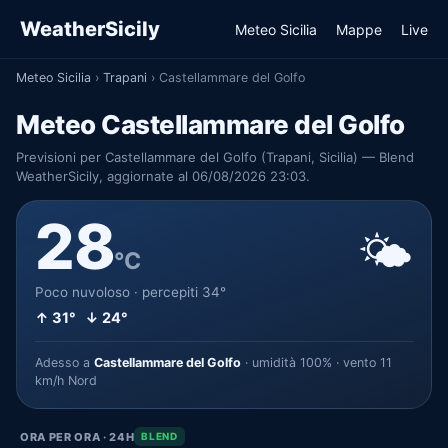
WeatherSicily
Meteo Sicilia
Mappe
Live
Meteo Sicilia
›
Trapani
›
Castellammare del Golfo
Meteo Castellammare del Golfo
Previsioni per Castellammare del Golfo (Trapani, Sicilia) — Blend
WeatherSicily, aggiornate al 06/08/2026 23:03.
28
🌤️
°C
Poco nuvoloso · percepiti 34°
↑ 31° ↓ 24°
Adesso a
Castellammare del Golfo
· umidità 100% · vento 11
km/h Nord
ORA PER ORA · 24H
BLEND