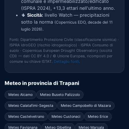
comunale è impermeabilizzato/edificato
(ISPRA 2024), +13,3 ettari nell'ultimo anno.
🌵
Siccità:
livello Watch — precipitazioni
sotto la norma
(Copernicus EDO, decade del 11
.
luglio 2026)
Fonti: Dipartimento Protezione Civile (classificazione sismica) ·
ISPRA IdroGEO (rischio idrogeologico) · ISPRA Consumo di
suolo · Copernicus European Drought Observatory (siccità
CDI) — dati CC BY 4.0 / © Unione Europea, ricomposti per
comune su chiave ISTAT.
Dettaglio fonti
.
Meteo in provincia di Trapani
Meteo Alcamo
Meteo Buseto Palizzolo
Meteo Calatafimi-Segesta
Meteo Campobello di Mazara
Meteo Castelvetrano
Meteo Custonaci
Meteo Erice
Meteo Favignana
Meteo Gibellina
Meteo Marsala