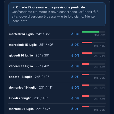
🔎
Oltre le 72 ore non è una previsione puntuale.
Confrontiamo tre modelli: dove concordano l'affidabilità è
alta, dove divergono è bassa — e te lo diciamo. Niente
icone finte.
martedì 14 luglio
24° / 35°
💧 0%
affid. 73%
mercoledì 15 luglio
25° / 40°
💧 0%
affid. 43%
giovedì 16 luglio
25° / 39°
💧 0%
affid. 43%
venerdì 17 luglio
22° / 43°
💧 0%
affid. 30%
sabato 18 luglio
24° / 42°
💧 0%
affid. 30%
domenica 19 luglio
23° / 41°
💧 0%
affid. 30%
lunedì 20 luglio
23° / 43°
💧 0%
affid. 30%
martedì 21 luglio
22° / 42°
💧 0%
affid. 30%