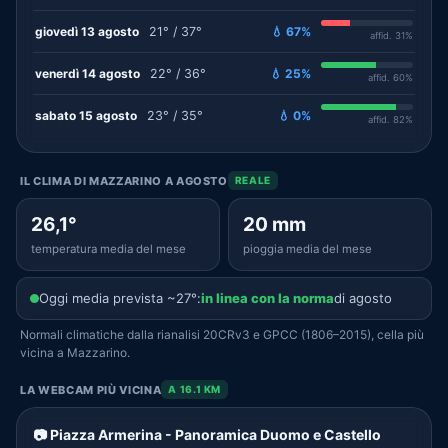
giovedì 13 agosto
21° / 37°
💧 67%
affid. 31%
venerdì 14 agosto
22° / 36°
💧 25%
affid. 60%
sabato 15 agosto
23° / 35°
💧 0%
affid. 82%
IL CLIMA DI MAZZARINO A AGOSTO
REALE
26,1°
20 mm
temperatura media del mese
pioggia media del mese
Oggi media prevista ~27°:
in linea con la norma
di agosto
Normali climatiche dalla rianalisi 20CRv3 e GPCC (1806–2015), cella più
vicina a Mazzarino.
LA WEBCAM PIÙ VICINA
A 16.1 KM
📷 Piazza Armerina - Panoramica Duomo e Castello