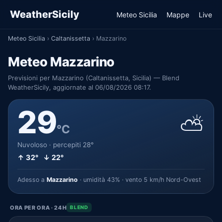
WeatherSicily
Meteo Sicilia
Mappe
Live
Meteo Sicilia
›
Caltanissetta
›
Mazzarino
Meteo Mazzarino
Previsioni per Mazzarino (Caltanissetta, Sicilia) — Blend
WeatherSicily, aggiornate al 06/08/2026 08:17.
29
⛅
°C
Nuvoloso · percepiti 28°
↑ 32° ↓ 22°
Adesso a
Mazzarino
· umidità 43% · vento 5 km/h Nord-Ovest
ORA PER ORA · 24H
BLEND