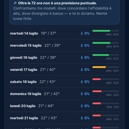
🔎
Oltre le 72 ore non è una previsione puntuale.
Confrontiamo tre modelli: dove concordano l'affidabilità è
alta, dove divergono è bassa — e te lo diciamo. Niente
icone finte.
martedì 14 luglio
19° / 37°
💧 0%
affid. 66%
mercoledì 15 luglio
22° / 39°
💧 0%
affid. 67%
giovedì 16 luglio
22° / 39°
💧 0%
affid. 62%
venerdì 17 luglio
21° / 40°
💧 0%
affid. 50%
sabato 18 luglio
22° / 43°
💧 0%
affid. 30%
domenica 19 luglio
21° / 42°
💧 0%
affid. 34%
lunedì 20 luglio
21° / 44°
💧 0%
affid. 31%
martedì 21 luglio
22° / 43°
💧 0%
affid. 30%