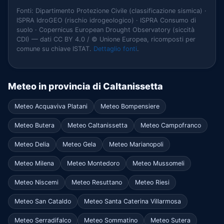
Fonti: Dipartimento Protezione Civile (classificazione sismica) ·
ISPRA IdroGEO (rischio idrogeologico) · ISPRA Consumo di
suolo · Copernicus European Drought Observatory (siccità
CDI) — dati CC BY 4.0 / © Unione Europea, ricomposti per
comune su chiave ISTAT.
Dettaglio fonti
.
Meteo in provincia di Caltanissetta
Meteo Acquaviva Platani
Meteo Bompensiere
Meteo Butera
Meteo Caltanissetta
Meteo Campofranco
Meteo Delia
Meteo Gela
Meteo Marianopoli
Meteo Milena
Meteo Montedoro
Meteo Mussomeli
Meteo Niscemi
Meteo Resuttano
Meteo Riesi
Meteo San Cataldo
Meteo Santa Caterina Villarmosa
Meteo Serradifalco
Meteo Sommatino
Meteo Sutera