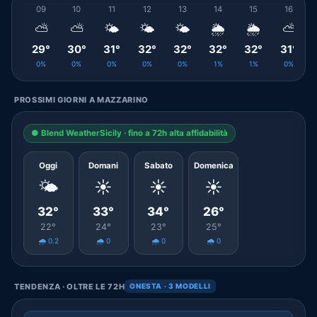
09
10
11
12
13
14
15
16
⛅
⛅
🌤️
🌤️
🌤️
🌦️
🌦️
⛅
29°
30°
31°
32°
32°
32°
32°
31°
0%
0%
0%
0%
0%
1%
1%
0%
PROSSIMI GIORNI A MAZZARINO
● Blend WeatherSicily · fino a 72h alta affidabilità
Oggi
Domani
Sabato
Domenica
🌤️
☀️
☀️
☀️
32°
33°
34°
26°
22°
24°
23°
25°
🌧️ 0.2
🌧️ 0
🌧️ 0
🌧️ 0
TENDENZA · OLTRE LE 72H
ONESTA · 3 MODELLI