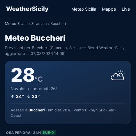
WeatherSicily
Meteo Sicilia
Mappe
Live
Meteo Sicilia
›
Siracusa
›
Buccheri
Meteo Buccheri
Previsioni per Buccheri (Siracusa, Sicilia) — Blend WeatherSicily,
aggiornate al 07/08/2026 14:09.
28
⛅
°C
Nuvoloso · percepiti 26°
↑ 34° ↓ 23°
Adesso a
Buccheri
· umidità 28% · vento 6 km/h Sud-Sud-
Ovest
ORA PER ORA · 24H
BLEND