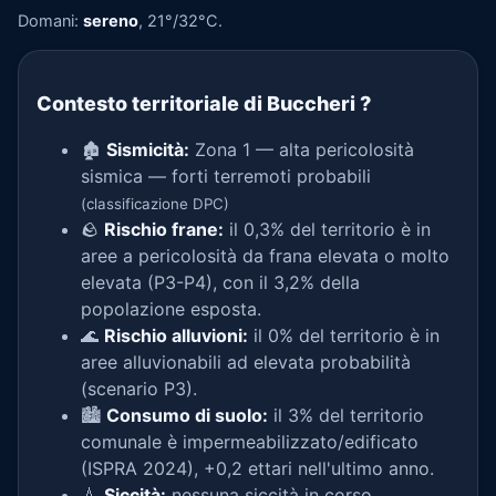
Domani:
sereno
, 21°/32°C.
Contesto territoriale di Buccheri
?
🏚️
Sismicità:
Zona 1 — alta pericolosità
sismica — forti terremoti probabili
(classificazione DPC)
🪨
Rischio frane:
il 0,3% del territorio è in
aree a pericolosità da frana elevata o molto
elevata (P3-P4), con il 3,2% della
popolazione esposta.
🌊
Rischio alluvioni:
il 0% del territorio è in
aree alluvionabili ad elevata probabilità
(scenario P3).
🏙️
Consumo di suolo:
il 3% del territorio
comunale è impermeabilizzato/edificato
(ISPRA 2024), +0,2 ettari nell'ultimo anno.
💧
Siccità:
nessuna siccità in corso