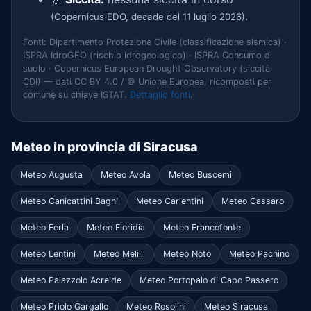
.
(Copernicus EDO, decade del 11 luglio 2026)
Fonti: Dipartimento Protezione Civile (classificazione sismica) ·
ISPRA IdroGEO (rischio idrogeologico) · ISPRA Consumo di
suolo · Copernicus European Drought Observatory (siccità
CDI) — dati CC BY 4.0 / © Unione Europea, ricomposti per
comune su chiave ISTAT.
Dettaglio fonti
.
Meteo in provincia di Siracusa
Meteo Augusta
Meteo Avola
Meteo Buscemi
Meteo Canicattini Bagni
Meteo Carlentini
Meteo Cassaro
Meteo Ferla
Meteo Floridia
Meteo Francofonte
Meteo Lentini
Meteo Melilli
Meteo Noto
Meteo Pachino
Meteo Palazzolo Acreide
Meteo Portopalo di Capo Passero
Meteo Priolo Gargallo
Meteo Rosolini
Meteo Siracusa