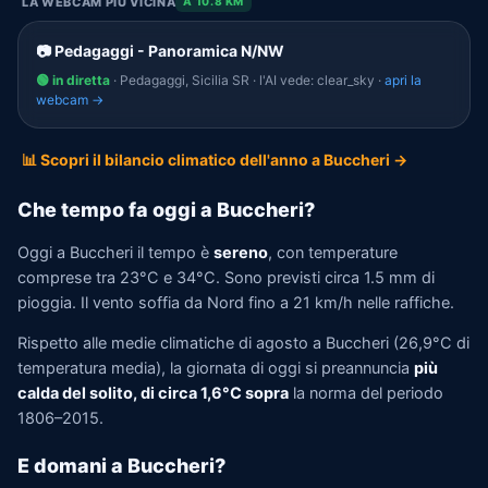
LA WEBCAM PIÙ VICINA
A 10.8 KM
📷 Pedagaggi - Panoramica N/NW
🟢 in diretta
· Pedagaggi, Sicilia SR · l'AI vede: clear_sky ·
apri la
webcam →
📊 Scopri il bilancio climatico dell'anno a Buccheri →
Che tempo fa oggi a Buccheri?
Oggi a Buccheri il tempo è
sereno
, con temperature
comprese tra 23°C e 34°C. Sono previsti circa 1.5 mm di
pioggia. Il vento soffia da Nord fino a 21 km/h nelle raffiche.
Rispetto alle medie climatiche di agosto a Buccheri (26,9°C di
temperatura media), la giornata di oggi si preannuncia
più
calda del solito, di circa 1,6°C sopra
la norma del periodo
1806–2015.
E domani a Buccheri?