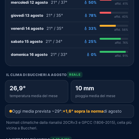
mercoledì 12 agosto
21° / 37°
💧 50%
affid. 41%
giovedì 13 agosto
21° / 35°
💧 78%
affid. 40%
venerdì 14 agosto
21° / 35°
💧 33%
affid. 56%
sabato 15 agosto
21° / 34°
💧 25%
affid. 74%
domenica 16 agosto
21° / 33°
💧 0%
affid. 91%
IL CLIMA DI BUCCHERI A AGOSTO
REALE
26,9°
10 mm
temperatura media del mese
pioggia media del mese
Oggi media prevista ~29°:
+1,6° sopra la norma
di agosto
Normali climatiche dalla rianalisi 20CRv3 e GPCC (1806–2015), cella più
vicina a Buccheri.