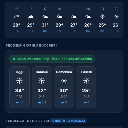
15
16
17
18
19
20
21
22
⛅
🌧️
🌤️
🌤️
🌤️
🌤️
☀️
☀️
28°
29°
31°
29°
27°
26°
25°
26°
0%
15%
0%
0%
0%
0%
0%
0%
PROSSIMI GIORNI A BUCCHERI
● Blend WeatherSicily · fino a 72h alta affidabilità
Oggi
Domani
Domenica
Lunedì
☀️
☀️
☀️
☀️
34°
32°
30°
25°
23°
21°
24°
24°
🌧️ 1.5
🌧️ 5.3
🌧️ 0
🌧️ 0
TENDENZA · OLTRE LE 72H
ONESTA · 3 MODELLI