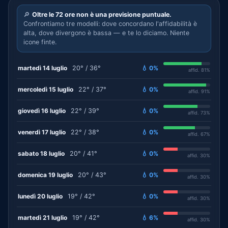
🔎
Oltre le 72 ore non è una previsione puntuale.
Confrontiamo tre modelli: dove concordano l'affidabilità è
alta, dove divergono è bassa — e te lo diciamo. Niente
icone finte.
martedì 14 luglio
20° / 36°
💧 0%
affid. 81%
mercoledì 15 luglio
22° / 37°
💧 0%
affid. 91%
giovedì 16 luglio
22° / 39°
💧 0%
affid. 73%
venerdì 17 luglio
22° / 38°
💧 0%
affid. 67%
sabato 18 luglio
20° / 41°
💧 0%
affid. 30%
domenica 19 luglio
20° / 43°
💧 0%
affid. 30%
lunedì 20 luglio
19° / 42°
💧 0%
affid. 30%
martedì 21 luglio
19° / 42°
💧 6%
affid. 30%