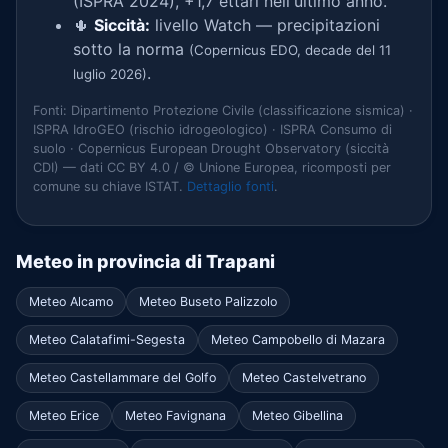
(ISPRA 2024), +1,7 ettari nell'ultimo anno.
🌵
Siccità:
livello Watch — precipitazioni
sotto la norma
(Copernicus EDO, decade del 11
.
luglio 2026)
Fonti: Dipartimento Protezione Civile (classificazione sismica) ·
ISPRA IdroGEO (rischio idrogeologico) · ISPRA Consumo di
suolo · Copernicus European Drought Observatory (siccità
CDI) — dati CC BY 4.0 / © Unione Europea, ricomposti per
comune su chiave ISTAT.
Dettaglio fonti
.
Meteo in provincia di Trapani
Meteo Alcamo
Meteo Buseto Palizzolo
Meteo Calatafimi-Segesta
Meteo Campobello di Mazara
Meteo Castellammare del Golfo
Meteo Castelvetrano
Meteo Erice
Meteo Favignana
Meteo Gibellina