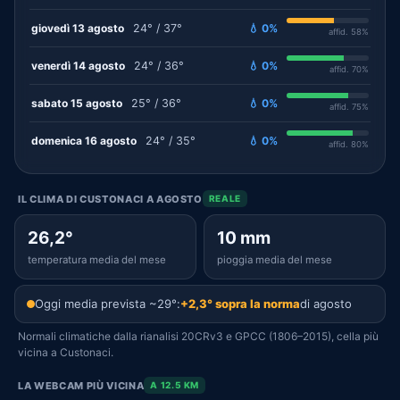
giovedì 13 agosto
24° / 37°
💧 0%
affid. 58%
venerdì 14 agosto
24° / 36°
💧 0%
affid. 70%
sabato 15 agosto
25° / 36°
💧 0%
affid. 75%
domenica 16 agosto
24° / 35°
💧 0%
affid. 80%
IL CLIMA DI CUSTONACI A AGOSTO
REALE
26,2°
10 mm
temperatura media del mese
pioggia media del mese
Oggi media prevista ~29°:
+2,3° sopra la norma
di agosto
Normali climatiche dalla rianalisi 20CRv3 e GPCC (1806–2015), cella più
vicina a Custonaci.
LA WEBCAM PIÙ VICINA
A 12.5 KM