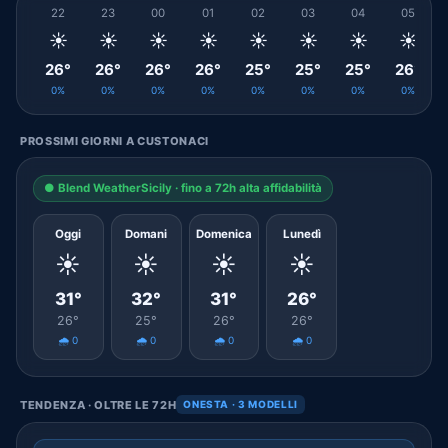
22
23
00
01
02
03
04
05
☀️
☀️
☀️
☀️
☀️
☀️
☀️
☀️
26°
26°
26°
26°
25°
25°
25°
26°
0%
0%
0%
0%
0%
0%
0%
0%
PROSSIMI GIORNI A CUSTONACI
● Blend WeatherSicily · fino a 72h alta affidabilità
Oggi
Domani
Domenica
Lunedì
☀️
☀️
☀️
☀️
31°
32°
31°
26°
26°
25°
26°
26°
🌧️ 0
🌧️ 0
🌧️ 0
🌧️ 0
TENDENZA · OLTRE LE 72H
ONESTA · 3 MODELLI