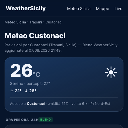
WeatherSicily
Meteo Sicilia
Mappe
Live
Meteo Sicilia
›
Trapani
›
Custonaci
Meteo Custonaci
Previsioni per Custonaci (Trapani, Sicilia) — Blend WeatherSicily,
aggiornate al 07/08/2026 21:49.
26
☀️
°C
Sereno · percepiti 27°
↑ 31° ↓ 26°
Adesso a
Custonaci
· umidità 51% · vento 6 km/h Nord-Est
ORA PER ORA · 24H
BLEND