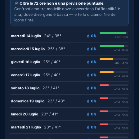
🔎
Oltre le 72 ore non è una previsione puntuale.
Confrontiamo tre modelli: dove concordano l'affidabilità è
alta, dove divergono è bassa — e te lo diciamo. Niente
icone finte.
martedì 14 luglio
24° / 35°
💧 0%
affid. 91%
mercoledì 15 luglio
25° / 38°
💧 0%
affid. 86%
giovedì 16 luglio
25° / 40°
💧 0%
affid. 47%
venerdì 17 luglio
25° / 40°
💧 0%
affid. 49%
sabato 18 luglio
23° / 41°
💧 0%
affid. 32%
domenica 19 luglio
23° / 43°
💧 0%
affid. 30%
lunedì 20 luglio
23° / 41°
💧 0%
affid. 30%
martedì 21 luglio
23° / 41°
💧 0%
affid. 30%