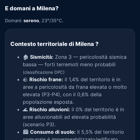
E domani a Milena?
Domani:
sereno
, 23°/35°C.
Contesto territoriale di Milena
?
🏚️
Sismicità:
Zona 3 — pericolosità sismica
bassa — forti terremoti meno probabili
(classificazione DPC)
🪨
Rischio frane:
il 1,4% del territorio è in
aree a pericolosità da frana elevata o molto
elevata (P3-P4), con il 0,6% della
popolazione esposta.
🌊
Rischio alluvioni:
il 0% del territorio è in
aree alluvionabili ad elevata probabilità
(scenario P3).
🏙️
Consumo di suolo:
il 5,5% del territorio
comunale è impermeabilizzato/edificato