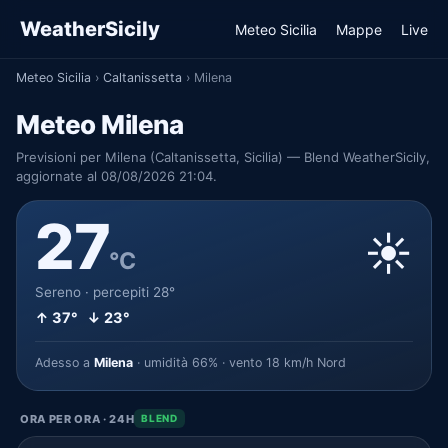
WeatherSicily
Meteo Sicilia
Mappe
Live
Meteo Sicilia
›
Caltanissetta
›
Milena
Meteo Milena
Previsioni per Milena (Caltanissetta, Sicilia) — Blend WeatherSicily,
aggiornate al 08/08/2026 21:04.
27
☀️
°C
Sereno · percepiti 28°
↑ 37° ↓ 23°
Adesso a
Milena
· umidità 66% · vento 18 km/h Nord
ORA PER ORA · 24H
BLEND