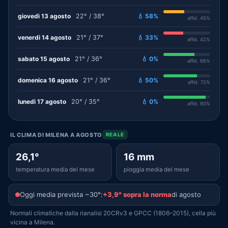
giovedì 13 agosto
22° / 38°
💧 58%
affid. 45%
venerdì 14 agosto
21° / 37°
💧 33%
affid. 42%
sabato 15 agosto
21° / 36°
💧 0%
affid. 66%
domenica 16 agosto
21° / 36°
💧 50%
affid. 72%
lunedì 17 agosto
20° / 35°
💧 0%
affid. 90%
IL CLIMA DI MILENA A AGOSTO
REALE
26,1°
16 mm
temperatura media del mese
pioggia media del mese
Oggi media prevista ~30°:
+3,9° sopra la norma
di agosto
Normali climatiche dalla rianalisi 20CRv3 e GPCC (1806–2015), cella più
vicina a Milena.