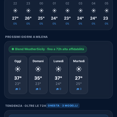
22
23
00
01
02
03
04
05
☀️
☀️
☀️
☀️
☀️
☀️
☀️
☀️
27°
26°
25°
24°
23°
24°
24°
23°
0%
0%
0%
0%
0%
0%
0%
0%
PROSSIMI GIORNI A MILENA
● Blend WeatherSicily · fino a 72h alta affidabilità
Oggi
Domani
Lunedì
Martedì
☀️
☀️
☀️
☀️
37°
35°
37°
27°
23°
23°
24°
25°
🌧️ 0
🌧️ 0
🌧️ 0
🌧️ 0
TENDENZA · OLTRE LE 72H
ONESTA · 3 MODELLI