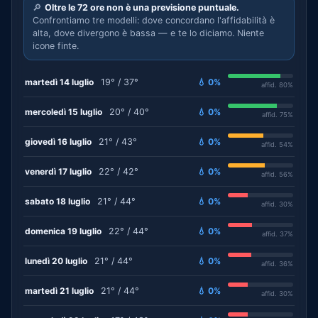
🔎
Oltre le 72 ore non è una previsione puntuale.
Confrontiamo tre modelli: dove concordano l'affidabilità è
alta, dove divergono è bassa — e te lo diciamo. Niente
icone finte.
martedì 14 luglio
19° / 37°
💧 0%
affid. 80%
mercoledì 15 luglio
20° / 40°
💧 0%
affid. 75%
giovedì 16 luglio
21° / 43°
💧 0%
affid. 54%
venerdì 17 luglio
22° / 42°
💧 0%
affid. 56%
sabato 18 luglio
21° / 44°
💧 0%
affid. 30%
domenica 19 luglio
22° / 44°
💧 0%
affid. 37%
lunedì 20 luglio
21° / 44°
💧 0%
affid. 36%
martedì 21 luglio
21° / 44°
💧 0%
affid. 30%