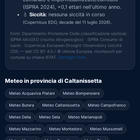
(ISPRA 2024), +0,1 ettari nell'ultimo anno.
💧
Siccità:
nessuna siccità in corso
.
(Copernicus EDO, decade del 11 luglio 2026)
Fonti: Dipartimento Protezione Civile (classificazione sismica) ·
ISPRA IdroGEO (rischio idrogeologico) · ISPRA Consumo di
suolo · Copernicus European Drought Observatory (siccità
CDI) — dati CC BY 4.0 / © Unione Europea, ricomposti per
comune su chiave ISTAT.
Dettaglio fonti
.
Meteo in provincia di Caltanissetta
Meteo Acquaviva Platani
Meteo Bompensiere
Meteo Butera
Meteo Caltanissetta
Meteo Campofranco
Meteo Delia
Meteo Gela
Meteo Marianopoli
Meteo Mazzarino
Meteo Montedoro
Meteo Mussomeli