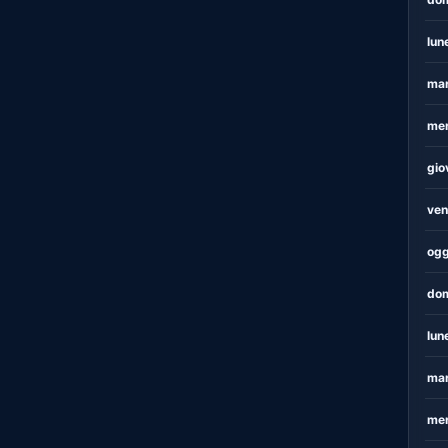
lun
mar
mer
gio
ven
ogg
dom
lun
mar
mer