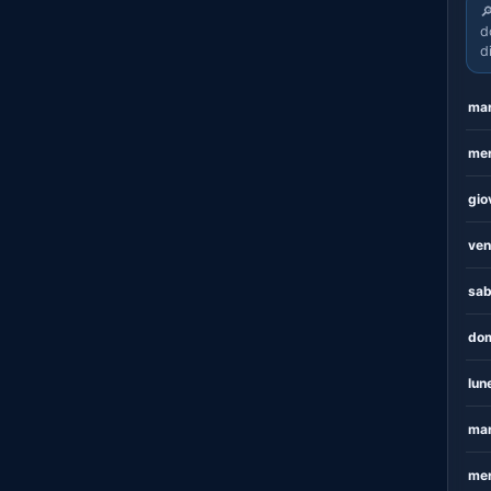

d
d
mar
mer
gio
ven
sab
dom
lun
mar
mer