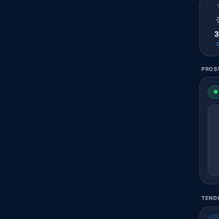
3
PROSS
● 
TENDE