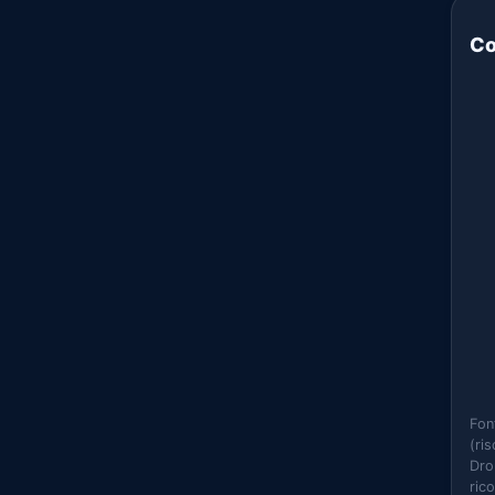
Co
Fon
(ri
Dro
ric