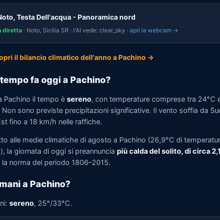
Noto, Testa Dell'acqua - Panoramica nord
n diretta
· Noto, Sicilia SR · l'AI vede: clear_sky ·
apri la webcam →
opri il bilancio climatico dell'anno a Pachino →
tempo fa oggi a Pachino?
a Pachino il tempo è
sereno
, con temperature comprese tra 24°C 
Non sono previste precipitazioni significative. Il vento soffia da Su
t fino a 18 km/h nelle raffiche.
tto alle medie climatiche di agosto a Pachino (26,9°C di temperatu
, la giornata di oggi si preannuncia
più calda del solito, di circa 2
la norma del periodo 1806–2015.
mani a Pachino?
ni:
sereno
, 25°/33°C.