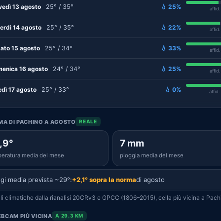
vedì 13 agosto
25° / 35°
💧 25%
affid
erdì 14 agosto
25° / 35°
💧 22%
affid
ato 15 agosto
25° / 34°
💧 33%
affid
enica 16 agosto
24° / 34°
💧 25%
affid
edì 17 agosto
25° / 33°
💧 0%
affid
IMA DI PACHINO A AGOSTO
REALE
,9°
7 mm
eratura media del mese
pioggia media del mese
gi media prevista ~29°:
+2,1° sopra la norma
di agosto
i climatiche dalla rianalisi 20CRv3 e GPCC (1806–2015), cella più vicina a Pach
BCAM PIÙ VICINA
A 29.3 KM