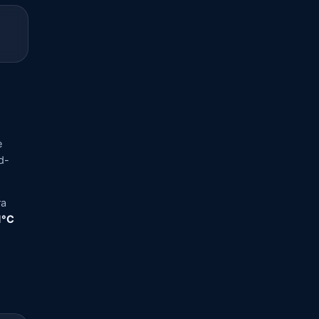
e
d-
ra
,1°C