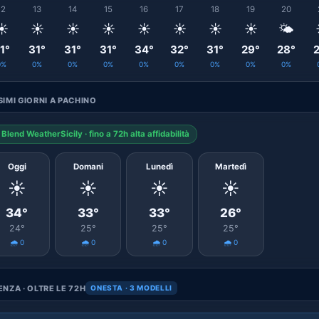
12
13
14
15
16
17
18
19
20
☀️
☀️
☀️
☀️
☀️
☀️
☀️
☀️
🌤️
1°
31°
31°
31°
34°
32°
31°
29°
28°
2
0%
0%
0%
0%
0%
0%
0%
0%
0%
IMI GIORNI A PACHINO
Blend WeatherSicily · fino a 72h alta affidabilità
Oggi
Domani
Lunedì
Martedì
☀️
☀️
☀️
☀️
34°
33°
33°
26°
24°
25°
25°
25°
🌧️ 0
🌧️ 0
🌧️ 0
🌧️ 0
NZA · OLTRE LE 72H
ONESTA · 3 MODELLI