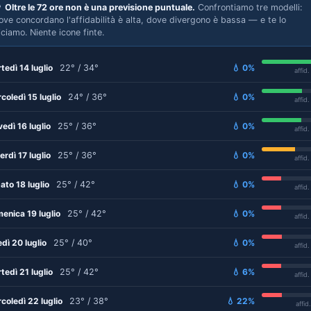

Oltre le 72 ore non è una previsione puntuale.
Confrontiamo tre modelli:
ove concordano l'affidabilità è alta, dove divergono è bassa — e te lo
iciamo. Niente icone finte.
tedì 14 luglio
22° / 34°
💧 0%
affid
coledì 15 luglio
24° / 36°
💧 0%
affid
vedì 16 luglio
25° / 36°
💧 0%
affid
erdì 17 luglio
25° / 36°
💧 0%
affid
ato 18 luglio
25° / 42°
💧 0%
affid
enica 19 luglio
25° / 42°
💧 0%
affid
edì 20 luglio
25° / 40°
💧 0%
affid
tedì 21 luglio
25° / 42°
💧 6%
affid
coledì 22 luglio
23° / 38°
💧 22%
affid