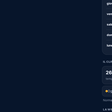
gio
ven
sab
dom
lun
IL CL
26
temp
Og
Normal
LA WE