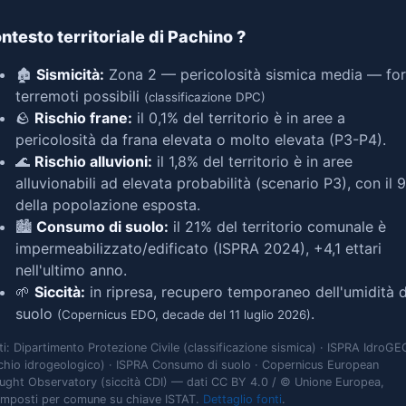
ntesto territoriale di Pachino
?
🏚️
Sismicità:
Zona 2 — pericolosità sismica media — for
terremoti possibili
(classificazione DPC)
🪨
Rischio frane:
il 0,1% del territorio è in aree a
pericolosità da frana elevata o molto elevata (P3-P4).
🌊
Rischio alluvioni:
il 1,8% del territorio è in aree
alluvionabili ad elevata probabilità (scenario P3), con il 
della popolazione esposta.
🏙️
Consumo di suolo:
il 21% del territorio comunale è
impermeabilizzato/edificato (ISPRA 2024), +4,1 ettari
nell'ultimo anno.
🌱
Siccità:
in ripresa, recupero temporaneo dell'umidità d
suolo
.
(Copernicus EDO, decade del 11 luglio 2026)
ti: Dipartimento Protezione Civile (classificazione sismica) · ISPRA IdroGE
schio idrogeologico) · ISPRA Consumo di suolo · Copernicus European
ught Observatory (siccità CDI) — dati CC BY 4.0 / © Unione Europea,
omposti per comune su chiave ISTAT.
Dettaglio fonti
.