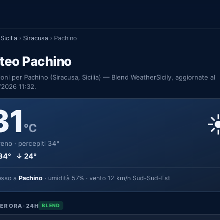
Sicilia
›
Siracusa
›
Pachino
teo Pachino
ioni per Pachino (Siracusa, Sicilia) — Blend WeatherSicily, aggiornate al
/2026 11:32.
31
☀
°C
eno · percepiti 34°
34° ↓ 24°
esso a
Pachino
· umidità 57% · vento 12 km/h Sud-Sud-Est
ER ORA · 24H
BLEND