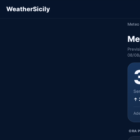
WeatherSicily
Meteo 
Me
Previs
08/08
Ser
↑ 
Ad
ORA P