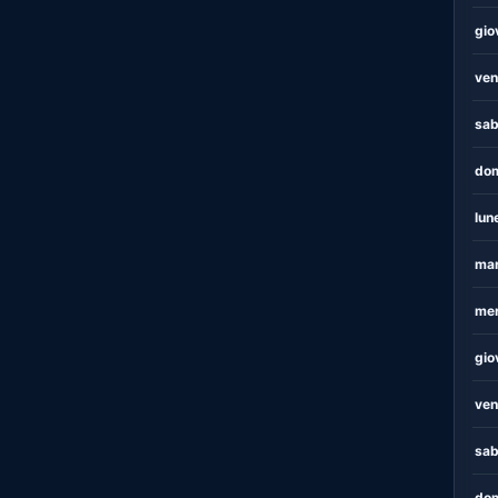
gio
ven
sab
dom
lun
mar
mer
gio
ven
sab
dom