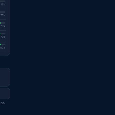
. 72%
. 75%
. 79%
. 78%
. 80%
ino.