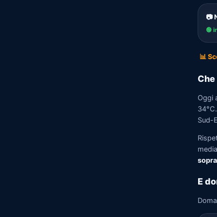
📷 
🟢 i
📊 Sc
Che 
Oggi 
34°C. 
Sud-Es
Rispe
media)
sopra
E do
Doma