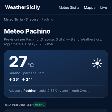
WeatherSicily
Meteo Sicilia
Mappe
Live
Meteo Sicilia
›
Siracusa
›
Pachino
Meteo Pachino
Previsioni per Pachino (Siracusa, Sicilia) — Blend WeatherSicily,
aggiornate al 07/08/2026 21:56.
27
☀️
°C
Sereno · percepiti 29°
↑ 35° ↓ 24°
Adesso a
Pachino
· umidità 66% · vento 1 km/h Ovest
ORA PER ORA · 24H
BLEND