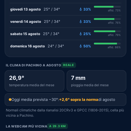
giovedì 13 agosto
25° / 34°
💧 33%
affid. 73%
venerdì 14 agosto
25° / 34°
💧 33%
affid. 76%
sabato 15 agosto
25° / 34°
💧 25%
affid. 79%
domenica 16 agosto
24° / 34°
💧 50%
affid. 86%
IL CLIMA DI PACHINO A AGOSTO
REALE
26,9°
7 mm
temperatura media del mese
pioggia media del mese
Oggi media prevista ~30°:
+2,6° sopra la norma
di agosto
Normali climatiche dalla rianalisi 20CRv3 e GPCC (1806–2015), cella più
vicina a Pachino.
LA WEBCAM PIÙ VICINA
A 29.3 KM