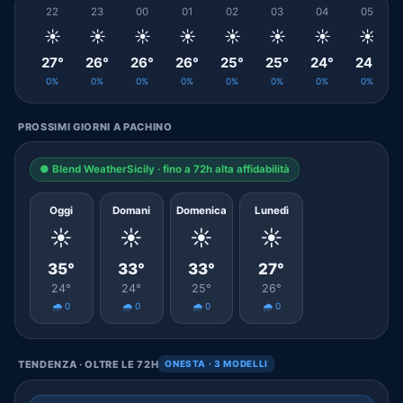
22
23
00
01
02
03
04
05
☀️
☀️
☀️
☀️
☀️
☀️
☀️
☀️
27°
26°
26°
26°
25°
25°
24°
24°
0%
0%
0%
0%
0%
0%
0%
0%
PROSSIMI GIORNI A PACHINO
● Blend WeatherSicily · fino a 72h alta affidabilità
Oggi
Domani
Domenica
Lunedì
☀️
☀️
☀️
☀️
35°
33°
33°
27°
24°
24°
25°
26°
🌧️ 0
🌧️ 0
🌧️ 0
🌧️ 0
TENDENZA · OLTRE LE 72H
ONESTA · 3 MODELLI