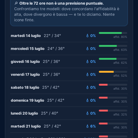
🔎
Oltre le 72 ore non è una previsione puntuale.
Confrontiamo tre modelli: dove concordano l'affidabilità è
alta, dove divergono è bassa — e te lo diciamo. Niente
icone finte.
martedì 14 luglio
22° / 34°
💧 0%
affid. 80%
mercoledì 15 luglio
24° / 36°
💧 0%
affid. 63%
giovedì 16 luglio
25° / 36°
💧 0%
affid. 62%
venerdì 17 luglio
25° / 36°
💧 0%
affid. 52%
sabato 18 luglio
25° / 42°
💧 0%
affid. 30%
domenica 19 luglio
25° / 42°
💧 0%
affid. 30%
lunedì 20 luglio
25° / 40°
💧 0%
affid. 32%
martedì 21 luglio
25° / 42°
💧 6%
affid. 30%