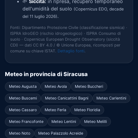
🌱
Siccità:
in ripresa, recupero temporaneo
dell'umidità del suolo
(Copernicus EDO, decade
.
del 11 luglio 2026)
Fonti: Dipartimento Protezione Civile (classificazione sismica) ·
ISPRA IdroGEO (rischio idrogeologico) · ISPRA Consumo di
suolo · Copernicus European Drought Observatory (siccità
CDI) — dati CC BY 4.0 / © Unione Europea, ricomposti per
comune su chiave ISTAT.
Dettaglio fonti
.
Meteo in provincia di Siracusa
Meteo Augusta
Meteo Avola
Meteo Buccheri
Meteo Buscemi
Meteo Canicattini Bagni
Meteo Carlentini
Meteo Cassaro
Meteo Ferla
Meteo Floridia
Meteo Francofonte
Meteo Lentini
Meteo Melilli
Meteo Noto
Meteo Palazzolo Acreide