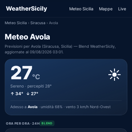
WeatherSicily
Meteo Sicilia
Mappe
Live
Meteo Sicilia
›
Siracusa
›
Avola
Meteo Avola
Previsioni per Avola (Siracusa, Sicilia) — Blend WeatherSicily,
aggiornate al 09/08/2026 03:01.
27
☀️
°C
Sereno · percepiti 28°
↑ 34° ↓ 27°
Adesso a
Avola
· umidità 68% · vento 3 km/h Nord-Ovest
ORA PER ORA · 24H
BLEND