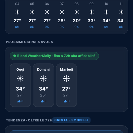
04
05
06
07
08
09
10
11
☀️
☀️
☀️
☀️
☀️
☀️
☀️
☀️
27°
27°
27°
28°
30°
33°
34°
34°
0%
0%
0%
0%
0%
0%
0%
0%
PROSSIMI GIORNI A AVOLA
● Blend WeatherSicily · fino a 72h alta affidabilità
Oggi
Domani
Martedì
☀️
☀️
☀️
34°
34°
27°
27°
25°
27°
🌧️ 0
🌧️ 0
🌧️ 0
TENDENZA · OLTRE LE 72H
ONESTA · 3 MODELLI