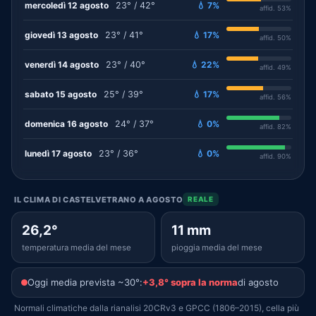
mercoledì 12 agosto
23° / 42°
💧 7%
affid. 53%
giovedì 13 agosto
23° / 41°
💧 17%
affid. 50%
venerdì 14 agosto
23° / 40°
💧 22%
affid. 49%
sabato 15 agosto
25° / 39°
💧 17%
affid. 56%
domenica 16 agosto
24° / 37°
💧 0%
affid. 82%
lunedì 17 agosto
23° / 36°
💧 0%
affid. 90%
IL CLIMA DI CASTELVETRANO A AGOSTO
REALE
26,2°
11 mm
temperatura media del mese
pioggia media del mese
Oggi media prevista ~30°:
+3,8° sopra la norma
di agosto
Normali climatiche dalla rianalisi 20CRv3 e GPCC (1806–2015), cella più