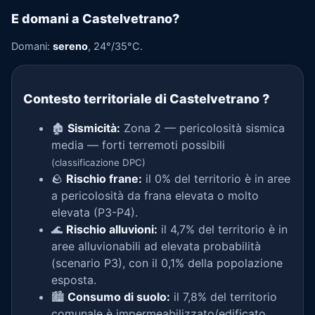
E domani a Castelvetrano?
Domani:
sereno
, 24°/35°C.
Contesto territoriale di Castelvetrano
?
🏚️
Sismicità:
Zona 2 — pericolosità sismica
media — forti terremoti possibili
(classificazione DPC)
🪨
Rischio frane:
il 0% del territorio è in aree
a pericolosità da frana elevata o molto
elevata (P3-P4).
🌊
Rischio alluvioni:
il 4,7% del territorio è in
aree alluvionabili ad elevata probabilità
(scenario P3), con il 0,1% della popolazione
esposta.
🏙️
Consumo di suolo:
il 7,8% del territorio
comunale è impermeabilizzato/edificato