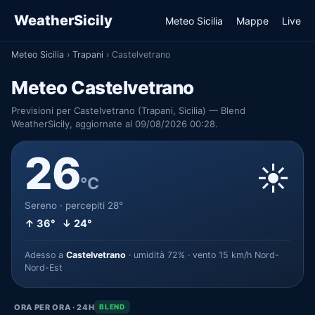
WeatherSicily
Meteo Sicilia
Mappe
Live
Meteo Sicilia
›
Trapani
›
Castelvetrano
Meteo Castelvetrano
Previsioni per Castelvetrano (Trapani, Sicilia) — Blend
WeatherSicily, aggiornate al 09/08/2026 00:28.
26
☀️
°C
Sereno · percepiti 28°
↑ 36° ↓ 24°
Adesso a
Castelvetrano
· umidità 72% · vento 15 km/h Nord-
Nord-Est
ORA PER ORA · 24H
BLEND