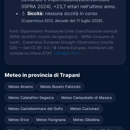
(ISPRA 2024), +23,7 ettari nell'ultimo anno.
💧
Siccità:
nessuna siccità in corso
.
(Copernicus EDO, decade del 11 luglio 2026)
Fonti: Dipartimento Protezione Civile (classificazione sismica) ·
ISPRA IdroGEO (rischio idrogeologico) · ISPRA Consumo di
suolo · Copernicus European Drought Observatory (siccità
CDI) — dati CC BY 4.0 / © Unione Europea, ricomposti per
comune su chiave ISTAT.
Dettaglio fonti
.
Meteo in provincia di Trapani
Meteo Alcamo
Meteo Buseto Palizzolo
Meteo Calatafimi-Segesta
Meteo Campobello di Mazara
Meteo Castellammare del Golfo
Meteo Custonaci
Meteo Erice
Meteo Favignana
Meteo Gibellina