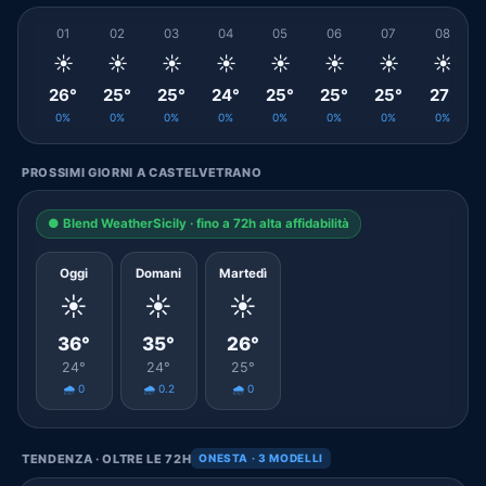
01
02
03
04
05
06
07
08
☀️
☀️
☀️
☀️
☀️
☀️
☀️
☀️
26°
25°
25°
24°
25°
25°
25°
27°
0%
0%
0%
0%
0%
0%
0%
0%
PROSSIMI GIORNI A CASTELVETRANO
● Blend WeatherSicily · fino a 72h alta affidabilità
Oggi
Domani
Martedì
☀️
☀️
☀️
36°
35°
26°
24°
24°
25°
🌧️ 0
🌧️ 0.2
🌧️ 0
TENDENZA · OLTRE LE 72H
ONESTA · 3 MODELLI