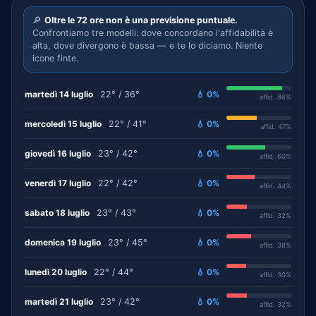
🔎
Oltre le 72 ore non è una previsione puntuale.
Confrontiamo tre modelli: dove concordano l'affidabilità è
alta, dove divergono è bassa — e te lo diciamo. Niente
icone finte.
martedì 14 luglio
22° / 36°
💧 0%
affid. 86%
mercoledì 15 luglio
22° / 41°
💧 0%
affid. 47%
giovedì 16 luglio
23° / 42°
💧 0%
affid. 60%
venerdì 17 luglio
22° / 42°
💧 0%
affid. 44%
sabato 18 luglio
23° / 43°
💧 0%
affid. 32%
domenica 19 luglio
23° / 45°
💧 0%
affid. 38%
lunedì 20 luglio
22° / 44°
💧 0%
affid. 30%
martedì 21 luglio
23° / 42°
💧 0%
affid. 32%