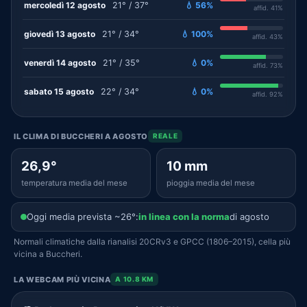
mercoledì 12 agosto
21° / 37°
💧 56%
affid. 41%
giovedì 13 agosto
21° / 34°
💧 100%
affid. 43%
venerdì 14 agosto
21° / 35°
💧 0%
affid. 73%
sabato 15 agosto
22° / 34°
💧 0%
affid. 92%
IL CLIMA DI BUCCHERI A AGOSTO
REALE
26,9°
10 mm
temperatura media del mese
pioggia media del mese
Oggi media prevista ~26°:
in linea con la norma
di agosto
Normali climatiche dalla rianalisi 20CRv3 e GPCC (1806–2015), cella più
vicina a Buccheri.
LA WEBCAM PIÙ VICINA
A 10.8 KM