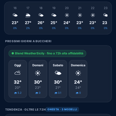
16
17
18
19
20
21
22
23
🌤️
🌦️
🌤️
🌤️
☀️
☀️
☀️
🌤️
23°
27°
26°
25°
24°
23°
23°
23°
0%
2%
0%
0%
0%
0%
0%
0%
PROSSIMI GIORNI A BUCCHERI
● Blend WeatherSicily · fino a 72h alta affidabilità
Oggi
Domani
Sabato
Domenica
⛅
☀️
🌤️
☀️
32°
30°
30°
24°
20°
23°
21°
24°
🌧️ 5.2
🌧️ 0
🌧️ 0.1
🌧️ 0
TENDENZA · OLTRE LE 72H
ONESTA · 3 MODELLI