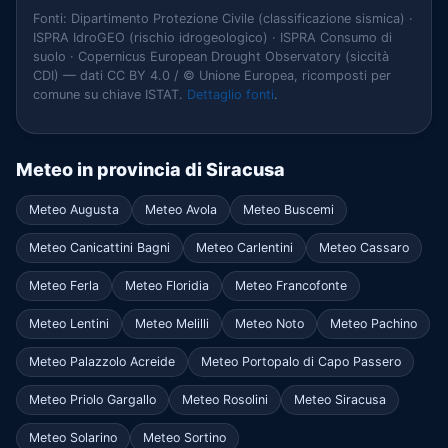
Fonti: Dipartimento Protezione Civile (classificazione sismica) ·
ISPRA IdroGEO (rischio idrogeologico) · ISPRA Consumo di
suolo · Copernicus European Drought Observatory (siccità
CDI) — dati CC BY 4.0 / © Unione Europea, ricomposti per
comune su chiave ISTAT.
Dettaglio fonti
.
Meteo in provincia di Siracusa
Meteo Augusta
Meteo Avola
Meteo Buscemi
Meteo Canicattini Bagni
Meteo Carlentini
Meteo Cassaro
Meteo Ferla
Meteo Floridia
Meteo Francofonte
Meteo Lentini
Meteo Melilli
Meteo Noto
Meteo Pachino
Meteo Palazzolo Acreide
Meteo Portopalo di Capo Passero
Meteo Priolo Gargallo
Meteo Rosolini
Meteo Siracusa
Meteo Solarino
Meteo Sortino