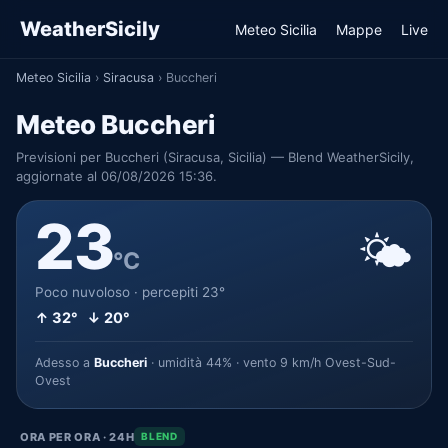
WeatherSicily
Meteo Sicilia
Mappe
Live
Meteo Sicilia
›
Siracusa
›
Buccheri
Meteo Buccheri
Previsioni per Buccheri (Siracusa, Sicilia) — Blend WeatherSicily,
aggiornate al 06/08/2026 15:36.
23
🌤️
°C
Poco nuvoloso · percepiti 23°
↑ 32° ↓ 20°
Adesso a
Buccheri
· umidità 44% · vento 9 km/h Ovest-Sud-
Ovest
ORA PER ORA · 24H
BLEND