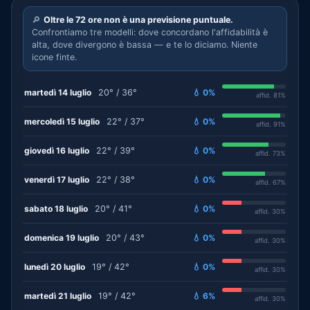
🔎
Oltre le 72 ore non è una previsione puntuale.
Confrontiamo tre modelli: dove concordano l'affidabilità è
alta, dove divergono è bassa — e te lo diciamo. Niente
icone finte.
martedì 14 luglio
20° / 36°
💧 0%
affid. 81%
mercoledì 15 luglio
22° / 37°
💧 0%
affid. 91%
giovedì 16 luglio
22° / 39°
💧 0%
affid. 73%
venerdì 17 luglio
22° / 38°
💧 0%
affid. 67%
sabato 18 luglio
20° / 41°
💧 0%
affid. 30%
domenica 19 luglio
20° / 43°
💧 0%
affid. 30%
lunedì 20 luglio
19° / 42°
💧 0%
affid. 30%
martedì 21 luglio
19° / 42°
💧 6%
affid. 30%