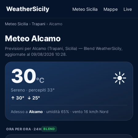
WeatherSicily
Meteo Sicilia
Mappe
Live
Meteo Sicilia
›
Trapani
›
Alcamo
Meteo Alcamo
Previsioni per Alcamo (Trapani, Sicilia) — Blend WeatherSicily,
aggiornate al 09/08/2026 10:28.
30
☀️
°C
Sereno · percepiti 33°
↑ 30° ↓ 25°
Adesso a
Alcamo
· umidità 65% · vento 16 km/h Nord
ORA PER ORA · 24H
BLEND