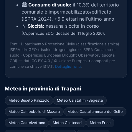
🏙️
Consumo di suolo:
il 10,3% del territorio
comunale è impermeabilizzato/edificato
(ISPRA 2024), +5,9 ettari nell'ultimo anno.
💧
Siccità:
nessuna siccità in corso
.
(Copernicus EDO, decade del 11 luglio 2026)
Fonti: Dipartimento Protezione Civile (classificazione sismica) ·
ISPRA IdroGEO (rischio idrogeologico) · ISPRA Consumo di
suolo · Copernicus European Drought Observatory (siccità
CDI) — dati CC BY 4.0 / © Unione Europea, ricomposti per
comune su chiave ISTAT.
Dettaglio fonti
.
Meteo in provincia di Trapani
Meteo Buseto Palizzolo
Meteo Calatafimi-Segesta
Meteo Campobello di Mazara
Meteo Castellammare del Golfo
Meteo Castelvetrano
Meteo Custonaci
Meteo Erice