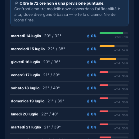
🔎
Oltre le 72 ore non è una previsione puntuale.
Confrontiamo tre modelli: dove concordano l'affidabilità è
alta, dove divergono è bassa — e te lo diciamo. Niente
icone finte.
martedì 14 luglio
20° / 32°
💧 0%
affid. 81%
mercoledì 15 luglio
22° / 38°
💧 0%
affid. 52%
giovedì 16 luglio
20° / 36°
💧 0%
affid. 58%
venerdì 17 luglio
21° / 39°
💧 0%
affid. 30%
sabato 18 luglio
22° / 40°
💧 0%
affid. 30%
domenica 19 luglio
21° / 39°
💧 0%
affid. 30%
lunedì 20 luglio
22° / 40°
💧 0%
affid. 30%
martedì 21 luglio
21° / 39°
💧 0%
affid. 30%