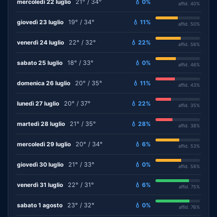
mercoledì 22 luglio
21° / 34°
💧 0%
affid. 40%
giovedì 23 luglio
19° / 34°
💧 11%
affid. 50%
venerdì 24 luglio
22° / 32°
💧 22%
affid. 56%
sabato 25 luglio
18° / 33°
💧 0%
affid. 46%
domenica 26 luglio
20° / 35°
💧 11%
affid. 43%
lunedì 27 luglio
20° / 37°
💧 22%
affid. 35%
martedì 28 luglio
21° / 35°
💧 28%
affid. 38%
mercoledì 29 luglio
20° / 34°
💧 6%
affid. 53%
giovedì 30 luglio
21° / 33°
💧 0%
affid. 58%
venerdì 31 luglio
22° / 31°
💧 6%
affid. 75%
sabato 1 agosto
23° / 32°
💧 0%
affid. 76%