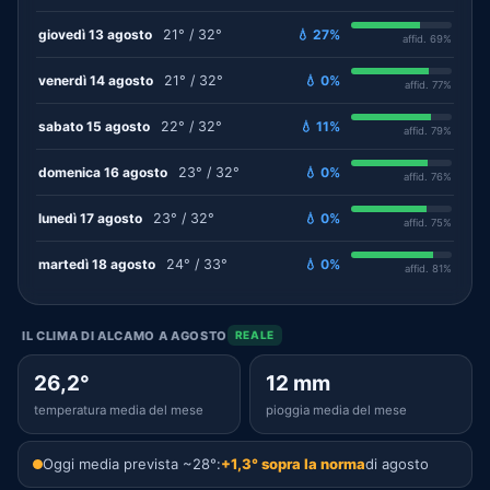
giovedì 13 agosto
21° / 32°
💧 27%
affid. 69%
venerdì 14 agosto
21° / 32°
💧 0%
affid. 77%
sabato 15 agosto
22° / 32°
💧 11%
affid. 79%
domenica 16 agosto
23° / 32°
💧 0%
affid. 76%
lunedì 17 agosto
23° / 32°
💧 0%
affid. 75%
martedì 18 agosto
24° / 33°
💧 0%
affid. 81%
IL CLIMA DI ALCAMO A AGOSTO
REALE
26,2°
12 mm
temperatura media del mese
pioggia media del mese
Oggi media prevista ~28°:
+1,3° sopra la norma
di agosto