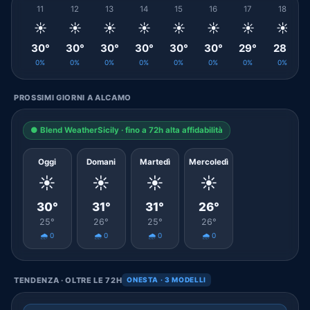
11
12
13
14
15
16
17
18
☀️
☀️
☀️
☀️
☀️
☀️
☀️
☀️
30°
30°
30°
30°
30°
30°
29°
28°
0%
0%
0%
0%
0%
0%
0%
0%
PROSSIMI GIORNI A ALCAMO
● Blend WeatherSicily · fino a 72h alta affidabilità
Oggi
Domani
Martedì
Mercoledì
☀️
☀️
☀️
☀️
30°
31°
31°
26°
25°
26°
25°
26°
🌧️ 0
🌧️ 0
🌧️ 0
🌧️ 0
TENDENZA · OLTRE LE 72H
ONESTA · 3 MODELLI