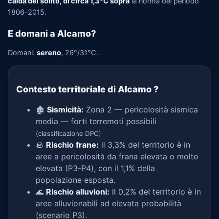
calda del solito, di circa 1,3°C sopra
la norma del periodo
1806–2015.
E domani a Alcamo?
Domani:
sereno
, 26°/31°C.
Contesto territoriale di Alcamo
?
🏚️
Sismicità:
Zona 2 — pericolosità sismica
media — forti terremoti possibili
(classificazione DPC)
🪨
Rischio frane:
il 3,3% del territorio è in
aree a pericolosità da frana elevata o molto
elevata (P3-P4), con il 1,1% della
popolazione esposta.
🌊
Rischio alluvioni:
il 0,2% del territorio è in
aree alluvionabili ad elevata probabilità
(scenario P3).