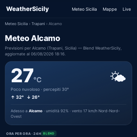
WeatherSicily
Meteo Sicilia
Mappe
Live
Meteo Sicilia
›
Trapani
›
Alcamo
Meteo Alcamo
Previsioni per Alcamo (Trapani, Sicilia) — Blend WeatherSicily,
aggiornate al 06/08/2026 18:16.
27
🌤️
°C
Poco nuvoloso · percepiti 30°
↑ 32° ↓ 26°
Adesso a
Alcamo
· umidità 92% · vento 17 km/h Nord-Nord-
Ovest
ORA PER ORA · 24H
BLEND