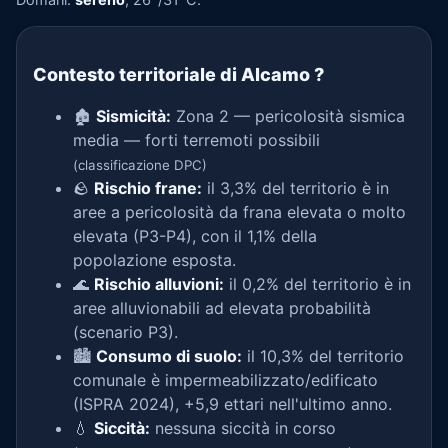
Contesto territoriale di Alcamo
?
🏚️
Sismicità:
Zona 2 — pericolosità sismica
media — forti terremoti possibili
(classificazione DPC)
🪨
Rischio frane:
il 3,3% del territorio è in
aree a pericolosità da frana elevata o molto
elevata (P3-P4), con il 1,1% della
popolazione esposta.
🌊
Rischio alluvioni:
il 0,2% del territorio è in
aree alluvionabili ad elevata probabilità
(scenario P3).
🏙️
Consumo di suolo:
il 10,3% del territorio
comunale è impermeabilizzato/edificato
(ISPRA 2024), +5,9 ettari nell'ultimo anno.
💧
Siccità:
nessuna siccità in corso