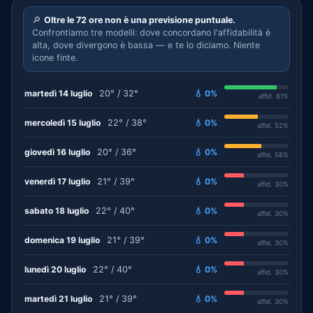
🔎
Oltre le 72 ore non è una previsione puntuale.
Confrontiamo tre modelli: dove concordano l'affidabilità è
alta, dove divergono è bassa — e te lo diciamo. Niente
icone finte.
martedì 14 luglio
20° / 32°
💧 0%
affid. 81%
mercoledì 15 luglio
22° / 38°
💧 0%
affid. 52%
giovedì 16 luglio
20° / 36°
💧 0%
affid. 58%
venerdì 17 luglio
21° / 39°
💧 0%
affid. 30%
sabato 18 luglio
22° / 40°
💧 0%
affid. 30%
domenica 19 luglio
21° / 39°
💧 0%
affid. 30%
lunedì 20 luglio
22° / 40°
💧 0%
affid. 30%
martedì 21 luglio
21° / 39°
💧 0%
affid. 30%