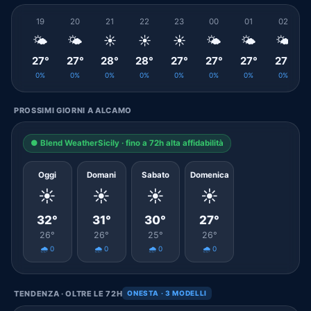
19
20
21
22
23
00
01
02
🌤️
🌤️
☀️
☀️
☀️
🌤️
🌤️
🌤️
27°
27°
28°
28°
27°
27°
27°
27°
0%
0%
0%
0%
0%
0%
0%
0%
PROSSIMI GIORNI A ALCAMO
● Blend WeatherSicily · fino a 72h alta affidabilità
Oggi
Domani
Sabato
Domenica
☀️
☀️
☀️
☀️
32°
31°
30°
27°
26°
26°
25°
26°
🌧️ 0
🌧️ 0
🌧️ 0
🌧️ 0
TENDENZA · OLTRE LE 72H
ONESTA · 3 MODELLI