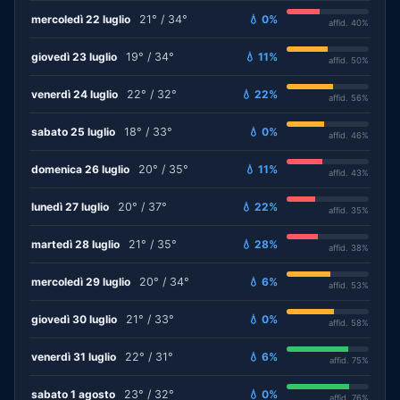
mercoledì 22 luglio
21° / 34°
💧 0%
affid. 40%
giovedì 23 luglio
19° / 34°
💧 11%
affid. 50%
venerdì 24 luglio
22° / 32°
💧 22%
affid. 56%
sabato 25 luglio
18° / 33°
💧 0%
affid. 46%
domenica 26 luglio
20° / 35°
💧 11%
affid. 43%
lunedì 27 luglio
20° / 37°
💧 22%
affid. 35%
martedì 28 luglio
21° / 35°
💧 28%
affid. 38%
mercoledì 29 luglio
20° / 34°
💧 6%
affid. 53%
giovedì 30 luglio
21° / 33°
💧 0%
affid. 58%
venerdì 31 luglio
22° / 31°
💧 6%
affid. 75%
sabato 1 agosto
23° / 32°
💧 0%
affid. 76%