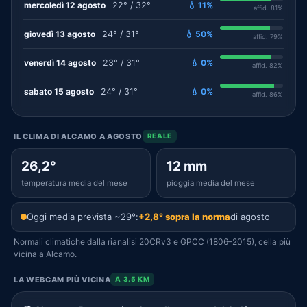
mercoledì 12 agosto
22° / 32°
💧 11%
affid. 81%
giovedì 13 agosto
24° / 31°
💧 50%
affid. 79%
venerdì 14 agosto
23° / 31°
💧 0%
affid. 82%
sabato 15 agosto
24° / 31°
💧 0%
affid. 86%
IL CLIMA DI ALCAMO A AGOSTO
REALE
26,2°
12 mm
temperatura media del mese
pioggia media del mese
Oggi media prevista ~29°:
+2,8° sopra la norma
di agosto
Normali climatiche dalla rianalisi 20CRv3 e GPCC (1806–2015), cella più
vicina a Alcamo.
LA WEBCAM PIÙ VICINA
A 3.5 KM