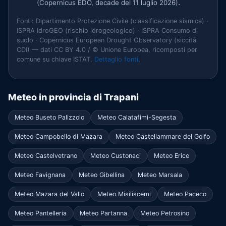
.
(Copernicus EDO, decade del 11 luglio 2026)
Fonti: Dipartimento Protezione Civile (classificazione sismica) ·
ISPRA IdroGEO (rischio idrogeologico) · ISPRA Consumo di
suolo · Copernicus European Drought Observatory (siccità
CDI) — dati CC BY 4.0 / © Unione Europea, ricomposti per
comune su chiave ISTAT.
Dettaglio fonti
.
Meteo in provincia di Trapani
Meteo Buseto Palizzolo
Meteo Calatafimi-Segesta
Meteo Campobello di Mazara
Meteo Castellammare del Golfo
Meteo Castelvetrano
Meteo Custonaci
Meteo Erice
Meteo Favignana
Meteo Gibellina
Meteo Marsala
Meteo Mazara del Vallo
Meteo Misiliscemi
Meteo Paceco
Meteo Pantelleria
Meteo Partanna
Meteo Petrosino