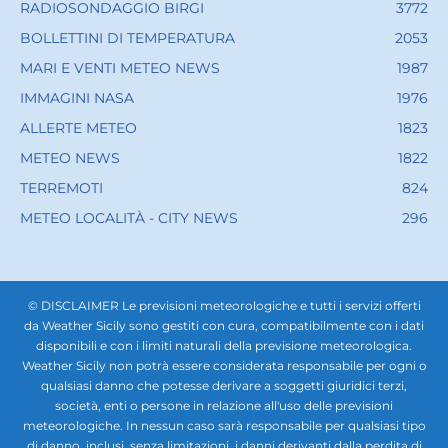
RADIOSONDAGGIO BIRGI
3772
BOLLETTINI DI TEMPERATURA
2053
MARI E VENTI METEO NEWS
1987
IMMAGINI NASA
1976
ALLERTE METEO
1823
METEO NEWS
1822
TERREMOTI
824
METEO LOCALITÀ - CITY NEWS
296
© DISCLAIMER Le previsioni meteorologiche e tutti i servizi offerti
da Weather Sicily sono gestiti con cura, compatibilmente con i dati
disponibili e con i limiti naturali della previsione meteorologica.
Weather Sicily non potrà essere considerata responsabile per ogni o
qualsiasi danno che potesse derivare a soggetti giuridici terzi,
società, enti o persone in relazione all'uso delle previsioni
meteorologiche. In nessun caso sarà responsabile per qualsiasi tipo
di danno, inclusi, senza limitazioni, i danni derivanti dalla perdita di