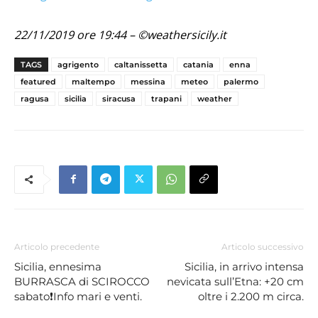
22/11/2019 ore 19:44 – ©weathersicily.it
TAGS
agrigento
caltanissetta
catania
enna
featured
maltempo
messina
meteo
palermo
ragusa
sicilia
siracusa
trapani
weather
Articolo precedente
Articolo successivo
Sicilia, ennesima
Sicilia, in arrivo intensa
BURRASCA di SCIROCCO
nevicata sull’Etna: +20 cm
sabato❗Info mari e venti.
oltre i 2.200 m circa.