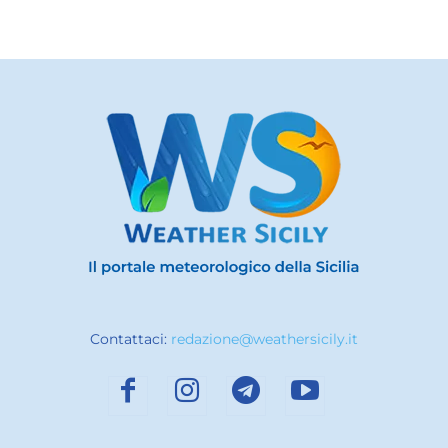
Contattaci:
redazione@weathersicily.it